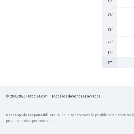
76'
Burkina Faso
Burundi
76'
Bután
Camboya
78'
Camerún
Canadá
78'
Chile
84'
China
FT
Chipre
Colombia
Corea del Sur
Costa de Marfil
Costa Rica
© 2000-2026 Futbol24.com – Todos los derechos reservados.
Croacia
Curazao
Dinamarca
Descargo de responsabilidad:
Aunque se hace todo lo posible para garantizar l
proporcionados por este sitio.
Ecuador
Egipto