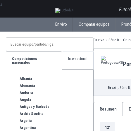
ΕλληνικάБългарски
Futbol
En vivo
Comparar equipos
Pronó
En vivo
Série D
Grup
Competiciones
Internacional
nacionales
Po
Albania
Alemania
Brazil,
Série D
Andorra
Angola
Antigua y Barbuda
Resumen
E
Arabia Saudita
Argelia
12'
Argentina