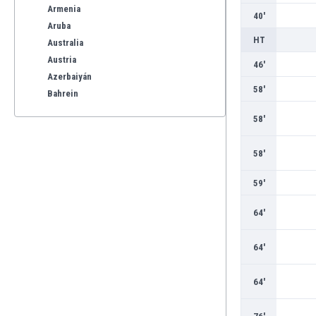
Armenia
40'
Aruba
HT
Australia
Austria
46'
Azerbaiyán
58'
Bahrein
Bangladesh
58'
Barbados
Bélgica
58'
Benelux
Bermudas
59'
Bielorrusia
Bolivia
64'
Bonaire
Bosnia y Herzegovina
64'
Botswana
Brasil
64'
Brunéi
Bulgaria