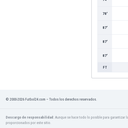
Burkina Faso
Burundi
78'
Bután
Camboya
87'
Camerún
Canadá
87'
Chile
China
87'
Chipre
FT
Colombia
Corea del Sur
Costa de Marfil
Costa Rica
Croacia
© 2000-2026 Futbol24.com – Todos los derechos reservados.
Curazao
Dinamarca
Ecuador
Descargo de responsabilidad:
Aunque se hace todo lo posible para garantizar l
Egipto
proporcionados por este sitio.