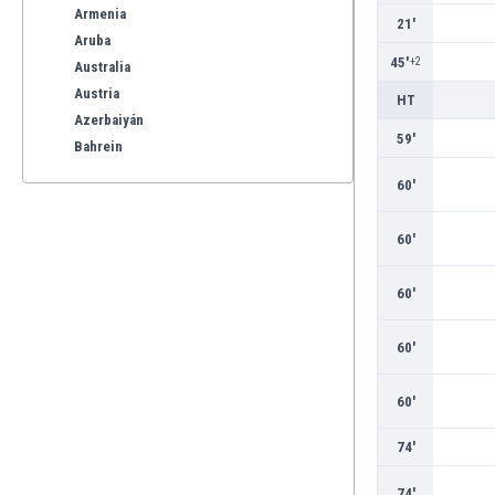
Armenia
21'
Aruba
45'
+2
Australia
Austria
HT
Azerbaiyán
59'
Bahrein
Bangladesh
60'
Barbados
Bélgica
60'
Benelux
Bermudas
60'
Bielorrusia
Bolivia
60'
Bonaire
Bosnia y Herzegovina
60'
Botswana
Brasil
74'
Brunéi
Bulgaria
74'