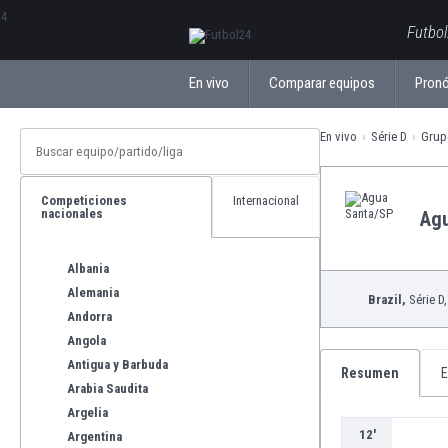
ΕλληνικάБългарски
Futbol
En vivo
Comparar equipos
Pronó
En vivo
Série D
Grup
Competiciones
Internacional
nacionales
Ag
Albania
Alemania
Brazil,
Série D
Andorra
Angola
Antigua y Barbuda
Resumen
E
Arabia Saudita
Argelia
12'
Argentina