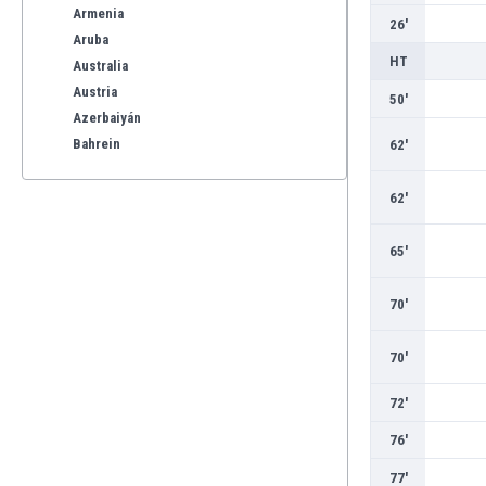
Armenia
26'
Aruba
HT
Australia
Austria
50'
Azerbaiyán
Bahrein
62'
Bangladesh
Barbados
62'
Bélgica
Benelux
65'
Bermudas
Bielorrusia
70'
Bolivia
Bonaire
70'
Bosnia y Herzegovina
72'
Botswana
Brasil
76'
Brunéi
77'
Bulgaria