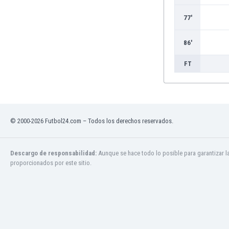
Burkina Faso
77'
Burundi
Bután
86'
Camboya
Camerún
FT
Canadá
Chile
China
Chipre
© 2000-2026 Futbol24.com – Todos los derechos reservados.
Colombia
Corea del Sur
Costa de Marfil
Descargo de responsabilidad:
Aunque se hace todo lo posible para garantizar l
Costa Rica
proporcionados por este sitio.
Croacia
Curazao
Dinamarca
Ecuador
Egipto