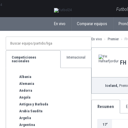
ΕλληνικάБългарски
Futbol
En vivo
Comparar equipos
Pronó
En vivo
Premier
FH
Competiciones
Internacional
nacionales
FH 
Albania
Alemania
Iceland,
Premi
Andorra
Angola
Antigua y Barbuda
Resumen
E
Arabia Saudita
Argelia
17'
Argentina