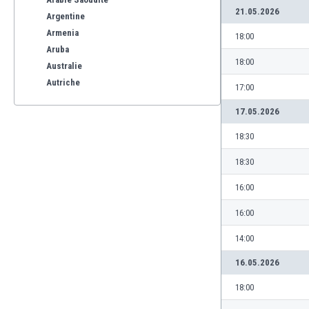
21.05.2026
Argentine
Armenia
18:00
Aruba
18:00
Australie
Autriche
17:00
Azerbaïdjan
17.05.2026
Bahreïn
Bangladesh
18:30
Barbade
18:30
Belgique
Benelux
16:00
Bermuda
16:00
Bhoutan
Biélorussie
14:00
Bolivie
16.05.2026
Bonaire
Bosnie-Herzégovine
18:00
Botswana