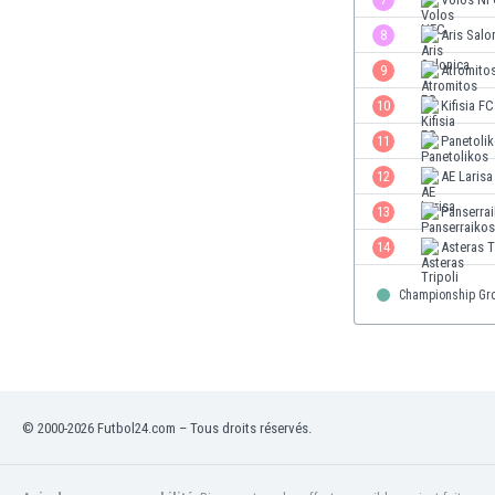
Égypte
8
Aris Salo
Émirats Arabes Unis
Équateur
9
Atromito
Espagne
10
Kifisia FC
Estonie
11
Panetoli
Eswatini
États-Unis
12
AE Larisa
Éthiopie
13
Panserra
Fidji
14
Asteras T
Finlande
France
Championship Gr
Gabon
Gambie
Géorgie
Ghana
Gibraltar
© 2000-2026 Futbol24.com – Tous droits réservés.
Grèce
Guatemala
Haïti