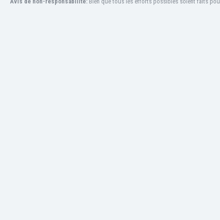
Avis de non-responsabilité:
Bien que tous les efforts possibles soient faits pou
Honduras
Hong Kong
Hongrie
Îles Féroé
Inde
Indonésie
Irak
Iran
Irlande
Irlande du Nord
Islande
Israël
Italie
Jamaïque
Japon
Jordanie
Kazakhstan
Kenya