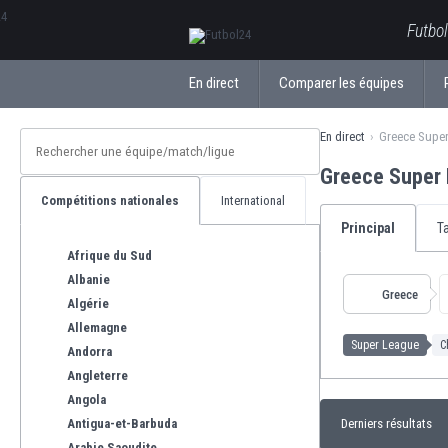
ΕλληνικάБългарски
Futbol
En direct
Comparer les équipes
En direct
Greece Supe
Greece Super 
Compétitions nationales
International
Principal
T
Afrique du Sud
Albanie
Greece
Algérie
Allemagne
Super League
C
Andorra
Angleterre
Angola
Antigua-et-Barbuda
Derniers résultats
Arabie Saoudite