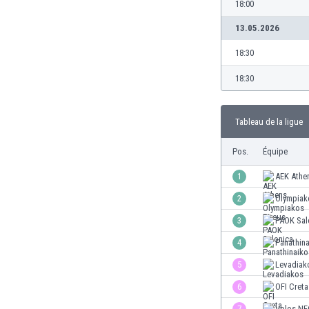
18:00
Brésil
Brunei
13.05.2026
Bulgarie
18:30
Burkina Faso
Burundi
18:30
Cambodge
Cameroun
Canada
Tableau de la ligue
Chili
Pos.
Équipe
China
Chypre
1
AEK Athe
Colombie
2
Olympiak
Corée du Sud
Costa Rica
3
PAOK Sal
Côte d'Ivoire
4
Panathin
Croatie
5
Levadiak
Curaçao
Danemark
6
OFI Creta
Écosse
7
Volos NF