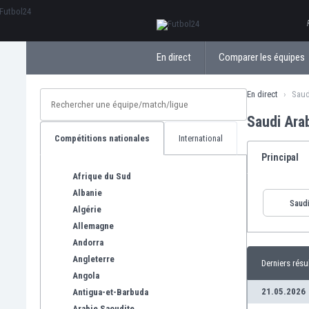
ΕλληνικάБългарски
En direct
Comparer les équipes
En direct
Saud
Saudi Ara
Compétitions nationales
International
Principal
Afrique du Sud
Albanie
Saudi
Algérie
Allemagne
Andorra
Angleterre
Derniers résu
Angola
21.05.2026
Antigua-et-Barbuda
Arabie Saoudite