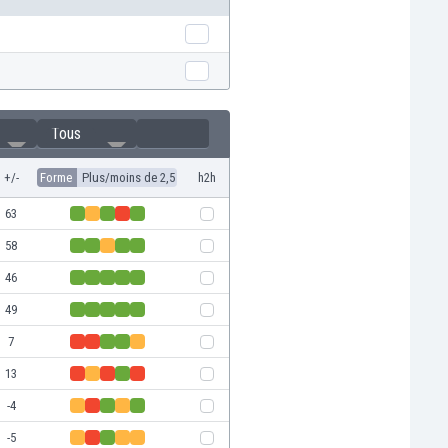
Tous
+/-
Forme
Plus/moins de 2,5
h2h
63
58
46
49
7
13
-4
-5