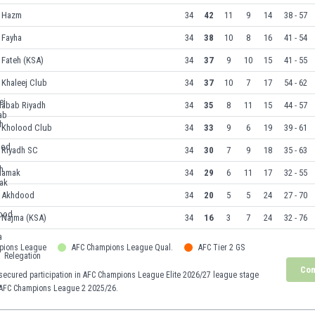
l Hazm
34
42
11
9
14
38 - 57
 Fayha
34
38
10
8
16
41 - 54
 Fateh (KSA)
34
37
9
10
15
41 - 55
 Khaleej Club
34
37
10
7
17
54 - 62
habab Riyadh
34
35
8
11
15
44 - 57
l Kholood Club
34
33
9
6
19
39 - 61
 Riyadh SC
34
30
7
9
18
35 - 63
hamak
34
29
6
11
17
32 - 55
l Akhdood
34
20
5
5
24
27 - 70
 Najma (KSA)
34
16
3
7
24
32 - 76
pions League
AFC Champions League Qual.
AFC Tier 2 GS
Relegation
Com
e secured participation in AFC Champions League Elite 2026/27 league stage
 AFC Champions League 2 2025/26.