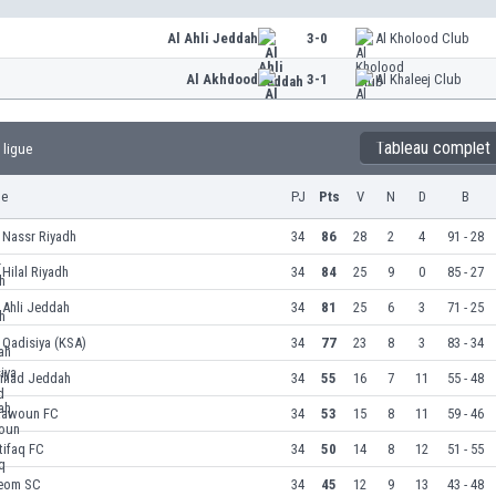
Al Ahli Jeddah
3-0
Al Kholood Club
Al Akhdood
3-1
Al Khaleej Club
Tableau complet
 ligue
pe
PJ
Pts
V
N
D
B
 Nassr Riyadh
34
86
28
2
4
91 - 28
 Hilal Riyadh
34
84
25
9
0
85 - 27
 Ahli Jeddah
34
81
25
6
3
71 - 25
 Qadisiya (KSA)
34
77
23
8
3
83 - 34
tihad Jeddah
34
55
16
7
11
55 - 48
aawoun FC
34
53
15
8
11
59 - 46
tifaq FC
34
50
14
8
12
51 - 55
eom SC
34
45
12
9
13
43 - 48