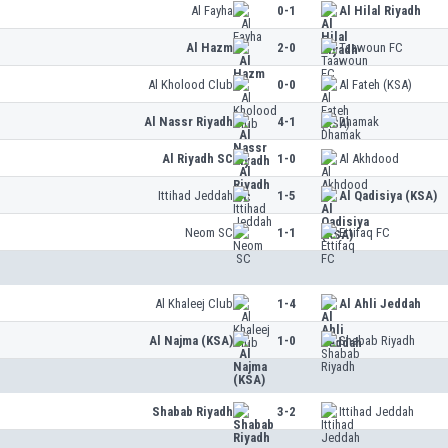
Al Fayha
0-1
Al Hilal Riyadh
Al Hazm
2-0
Taawoun FC
Al Kholood Club
0-0
Al Fateh (KSA)
Al Nassr Riyadh
4-1
Dhamak
Al Riyadh SC
1-0
Al Akhdood
Ittihad Jeddah
1-5
Al Qadisiya (KSA)
Neom SC
1-1
Ettifaq FC
Al Khaleej Club
1-4
Al Ahli Jeddah
Al Najma (KSA)
1-0
Shabab Riyadh
Shabab Riyadh
3-2
Ittihad Jeddah