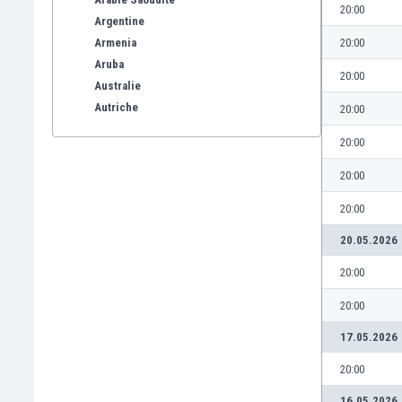
20:00
Argentine
Armenia
20:00
Aruba
20:00
Australie
Autriche
20:00
Azerbaïdjan
20:00
Bahreïn
Bangladesh
20:00
Barbade
20:00
Belgique
Benelux
20.05.2026
Bermuda
20:00
Bhoutan
Biélorussie
20:00
Bolivie
17.05.2026
Bonaire
Bosnie-Herzégovine
20:00
Botswana
16.05.2026