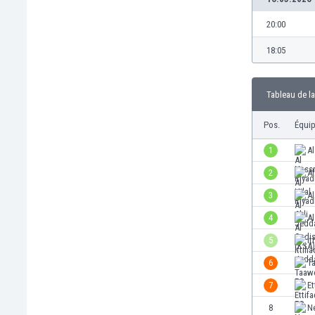
Brésil
Brunei
20:00
Bulgarie
18:05
Burkina Faso
Burundi
Cambodge
Tableau de la
Cameroun
Canada
Pos.
Équi
Chili
1
Al
China
2
Al
Chypre
Colombie
3
Al
Corée du Sud
4
Al
Costa Rica
5
It
Côte d'Ivoire
Croatie
6
T
Curaçao
7
Et
Danemark
8
N
Écosse