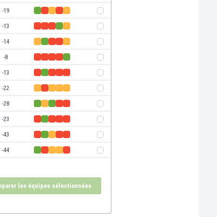
-19
-13
-14
-8
-13
-22
-28
-23
-43
-44
parer les équipes sélectionnées