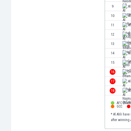
Égypte
9
A
Émirats Arabes Unis
10
Al
Équateur
11
Al
Espagne
Estonie
12
Al
Eswatini
13
S
États-Unis
14
A
Éthiopie
Fidji
15
Al
Finlande
16
D
France
17
A
Gabon
Gambie
18
Al
Géorgie
Ghana
AFC Cham
GCC
Gibraltar
* Al Ahli hav
Grèce
after winning
Guatemala
Haïti