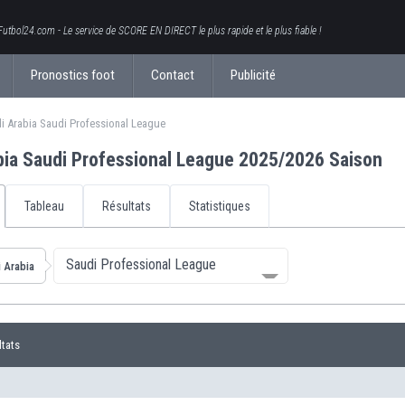
Futbol24.com - Le service de SCORE EN DIRECT le plus rapide et le plus fiable !
Pronostics foot
Contact
Publicité
i Arabia Saudi Professional League
bia Saudi Professional League 2025/2026 Saison
Tableau
Résultats
Statistiques
Saudi Professional League
 Arabia
ltats