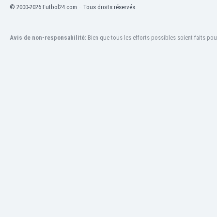
© 2000-2026 Futbol24.com – Tous droits réservés.
Honduras
Hong Kong
Hongrie
Avis de non-responsabilité:
Bien que tous les efforts possibles soient faits pou
Îles Féroé
Inde
Indonésie
Irak
Iran
Irlande
Irlande du Nord
Islande
Israël
Italie
Jamaïque
Japon
Jordanie
Kazakhstan
Kenya