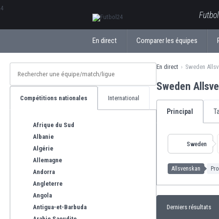
ΕλληνικάБългарски
Futbol
En direct
Comparer les équipes
En direct
Sweden Alls
Sweden Allsve
Compétitions nationales
International
Principal
T
Afrique du Sud
Albanie
Sweden
Algérie
Allemagne
Allsvenskan
Pro
Andorra
Angleterre
Angola
Antigua-et-Barbuda
Derniers résultats
Arabie Saoudite