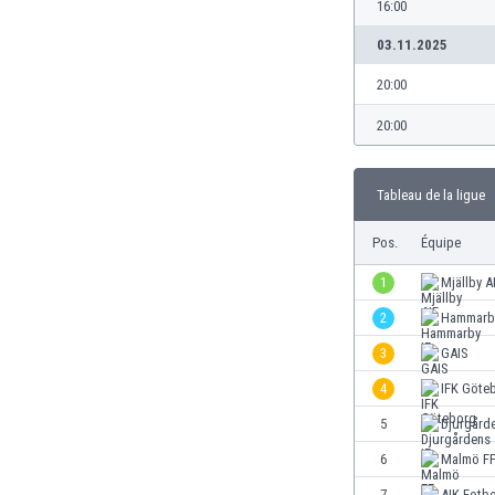
16:00
Brésil
Brunei
03.11.2025
Bulgarie
20:00
Burkina Faso
Burundi
20:00
Cambodge
Cameroun
Canada
Tableau de la ligue
Chili
Pos.
Équipe
China
Chypre
1
Mjällby A
Colombie
2
Hammarby
Corée du Sud
Costa Rica
3
GAIS
Côte d'Ivoire
4
IFK Göte
Croatie
5
Djurgårde
Curaçao
Danemark
6
Malmö F
Écosse
7
AIK Fotbo