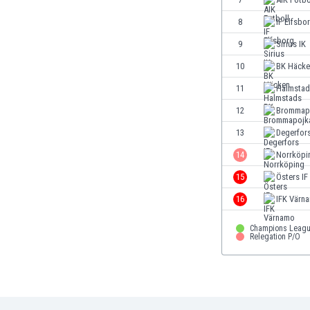
Égypte
8
IF Elfsbo
Émirats Arabes Unis
Équateur
9
Sirius IK
Espagne
10
BK Häcke
Estonie
11
Halmstad
Eswatini
États-Unis
12
Brommap
Éthiopie
13
Degerfors
Fidji
14
Norrköpi
Finlande
France
15
Östers IF
Gabon
16
IFK Värn
Gambie
Géorgie
Champions Leagu
Relegation P/O
Ghana
Gibraltar
Grèce
Guatemala
Haïti