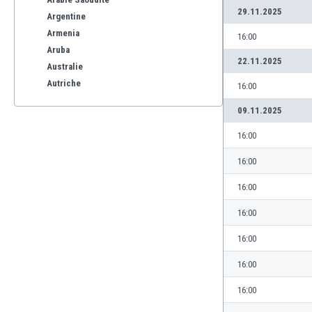
29.11.2025
Argentine
Armenia
16:00
Aruba
22.11.2025
Australie
Autriche
16:00
Azerbaïdjan
09.11.2025
Bahreïn
Bangladesh
16:00
Barbade
16:00
Belgique
Benelux
16:00
Bermuda
16:00
Bhoutan
Biélorussie
16:00
Bolivie
16:00
Bonaire
Bosnie-Herzégovine
16:00
Botswana