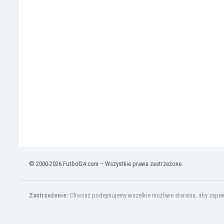
Irlandia Północna
Islandia
Izrael
Jamajka
Japonia
Jemen
Jordania
Kambodża
Kamerun
Kanada
Katar
Kazachstan
Kenia
© 2000-2026 Futbol24.com – Wszystkie prawa zastrzeżone.
Kirgistan
Kolumbia
Korea Południowa
Zastrzeżenie:
Chociaż podejmujemy wszelkie możliwe starania, aby zapewn
Kosowo
Kostaryka