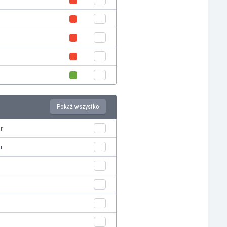
Pokaż wszystko
r
r