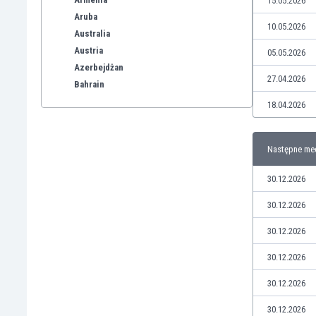
15.05.2026
Aruba
10.05.2026
Australia
Austria
05.05.2026
Azerbejdżan
27.04.2026
Bahrain
Bangladesz
18.04.2026
Barbados
Belgia
Następne me
Benelux
Bermudy
30.12.2026
Bhutan
Białoruś
30.12.2026
Birma
30.12.2026
Boliwia
Bonaire
30.12.2026
Bośnia i Hercegowina
30.12.2026
Botswana
Brazylia
30.12.2026