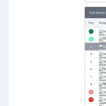
Brunei
Bułgaria
First Division
Burkina Faso
Burundi
Pos.
Druż
Chile
Chiny
1
B
Chorwacja
2
Cə
Curaçao
3
K
Cypr
Czechy
4
M
Dania
5
M
Dominikana
6
Sə
Egipt
Ekwador
7
S
Estonia
8
Şi
Eswatini
9
X
Etiopia
Fidżi
10
Z
Filipiny