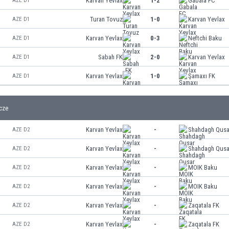
Karvan Yevlax
1-2
Gabala FC
AZE D1
Turan Tovuz
1-0
Karvan Yevlax
AZE D1
Karvan Yevlax
0-3
Neftchi Baku
AZE D1
Sabah FK
2-0
Karvan Yevlax
AZE D1
Karvan Yevlax
1-0
Şamaxı FK
AZE D1
cze
Karvan Yevlax
-
Shahdagh Qusa
AZE D2
Karvan Yevlax
-
Shahdagh Qusa
AZE D2
Karvan Yevlax
-
MOIK Baku
AZE D2
Karvan Yevlax
-
MOIK Baku
AZE D2
Karvan Yevlax
-
Zaqatala FK
AZE D2
Karvan Yevlax
-
Zaqatala FK
AZE D2