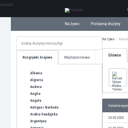
ΕλληνικάБългарски
Na żywo
Porównaj drużyny
Na żywo
Karva
Główne
Rozgrywki krajowe
Międzynarodowe
Albania
Algieria
Andora
Anglia
Angola
Ostatnie wyni
Antigua i Barbuda
Arabia Saudyjska
24.05.2026
Argentyna
Armenia