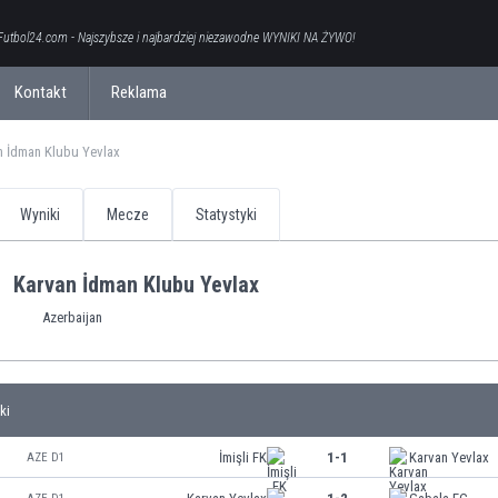
Futbol24.com - Najszybsze i najbardziej niezawodne WYNIKI NA ŻYWO!
Kontakt
Reklama
n İdman Klubu Yevlax
Wyniki
Mecze
Statystyki
Karvan İdman Klubu Yevlax
Azerbaijan
ki
İmişli FK
1-1
Karvan Yevlax
AZE D1