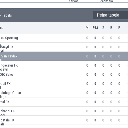
Pełna tabela
 - Tabela
yna
M
Pkt
Z
R
P
aku Sporting
0
0
0
0
0
brayıl FK
0
0
0
0
0
arvan Yevlax
0
0
0
0
0
ingəçevir FK
0
0
0
0
0
OIK Baku
0
0
0
0
0
bail FK
0
0
0
0
0
hahdagh Qusar
0
0
0
0
0
mal FK
0
0
0
0
0
ankəndi FK
0
0
0
0
0
aqatala FK
0
0
0
0
0