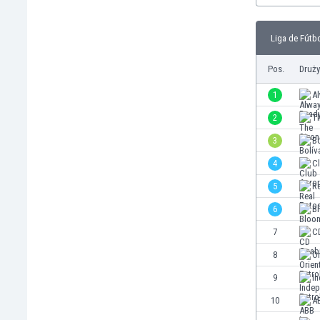
Brunei
Bułgaria
Liga de Fútbo
Burkina Faso
Burundi
Pos.
Druż
Chile
Chiny
1
A
Chorwacja
2
T
Curaçao
3
Bo
Cypr
Czechy
4
C
Dania
5
Re
Dominikana
6
B
Egipt
Ekwador
7
C
Estonia
8
Or
Eswatini
9
In
Etiopia
Fidżi
10
A
Filipiny