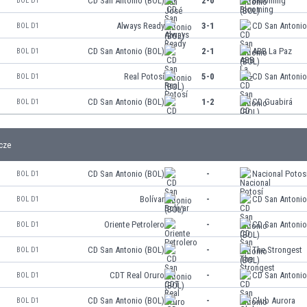
CD San Antonio (BOL)
2-0
Blooming
BOL D1
Always Ready
3-1
CD San Antonio
BOL D1
CD San Antonio (BOL)
2-1
ABB La Paz
BOL D1
Real Potosí
5-0
CD San Antonio
BOL D1
CD San Antonio (BOL)
1-2
CD Guabirá
BOL D1
cze
CD San Antonio (BOL)
-
Nacional Potos
BOL D1
Bolívar
-
CD San Antonio
BOL D1
Oriente Petrolero
-
CD San Antonio
BOL D1
CD San Antonio (BOL)
-
The Strongest
BOL D1
CDT Real Oruro
-
CD San Antonio
BOL D1
CD San Antonio (BOL)
-
Club Aurora
BOL D1