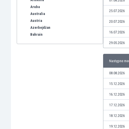
01.08.2026
Aruba
25.07.2026
Australia
Austria
20.07.2026
Azerbejdżan
16.07.2026
Bahrain
Bangladesz
29.05.2026
Barbados
Belgia
Następne me
Benelux
Bermudy
08.08.2026
Bhutan
Białoruś
15.12.2026
Birma
16.12.2026
Boliwia
Bonaire
17.12.2026
Bośnia i Hercegowina
18.12.2026
Botswana
Brazylia
19.12.2026