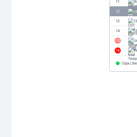
11
Na
Finlandia
12
C
Francja
Gabon
13
C
Gambia
14
C
Ghana
15
Un
Gibraltar
Grecja
16
R
Gruzja
Gwatemala
Copa Libe
Haiti
Hiszpania
Holandia
Honduras
Hong Kong
Indie
Indonezja
Irak
Iran
Irlandia