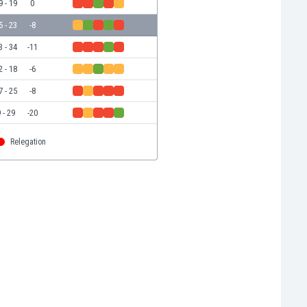
9 - 19
0
5 - 23
-8
3 - 34
-11
2 - 18
-6
7 - 25
-8
 - 29
-20
Relegation