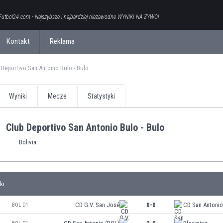
Futbol24.com - Najszybsze i najbardziej niezawodne WYNIKI NA ŻYWO!
Kontakt
Reklama
 Deportivo San Antonio Bulo - Bulo
Wyniki
Mecze
Statystyki
Club Deportivo San Antonio Bulo - Bulo
Bolivia
ki
CD G.V. San José
0-0
CD San Antonio
BOL D1