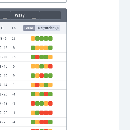
Wszystkie
G
+/-
Forma
Over/under 2,5
8 - 6
22
0 - 12
8
8 - 13
15
1 - 15
6
9 - 10
9
7 - 14
3
2 - 26
-4
7 - 18
-1
9 - 20
-1
4 - 28
-4