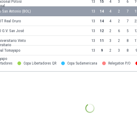
cional Potosí
13
15
4
3
6
1
D San Antonio (BOL)
13
14
4
2
7
1
DT Real Oruro
13
14
4
2
7
2
D G.V. San José
13
12
2
6
5
1
iversitario Vinto
13
11
3
2
8
1
eal Tomayapo
13
9
2
3
8
9
rtadores
Copa Libertadores QR
Copa Sudamericana
Relegation P/O