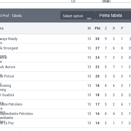
Pełna tabela
l Prof - Tabela
Select option
yna
M
Pkt
Z
R
P
lways Ready
13
30
9
3
1
2
he Strongest
13
27
7
6
0
2
lívar
13
24
7
3
3
2
lub Aurora
13
22
5
7
1
2
al Potosí
13
20
5
5
3
1
looming
13
18
4
6
3
1
D Guabirá
13
18
5
3
5
2
iente Petrolero
13
17
5
2
6
1
dependiente Petrolero
13
16
4
4
5
1
BB La Paz
13
16
5
1
7
2