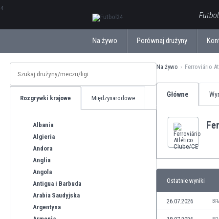
ΕλληνικάБългарски
Futbol
Na żywo
Porównaj drużyny
Kon
Na żywo
Ferroviário A
Główne
Wyn
Rozgrywki krajowe
Międzynarodowe
Fer
Albania
Algieria
Andora
Anglia
Angola
Ostatnie wyniki
Antigua i Barbuda
Arabia Saudyjska
26.07.2026
BR
Argentyna
Armenia