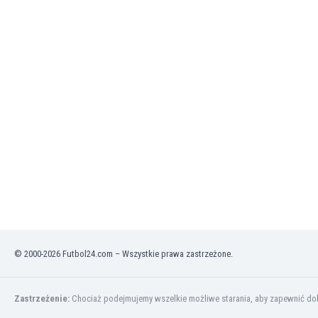
Finlandia
Francja
Gabon
Gambia
Ghana
Gibraltar
Grecja
Gruzja
Gwatemala
Haiti
Hiszpania
Holandia
Honduras
Hong Kong
Indie
© 2000-2026 Futbol24.com – Wszystkie prawa zastrzeżone.
Indonezja
Irak
Zastrzeżenie:
Chociaż podejmujemy wszelkie możliwe starania, aby zapewnić dokł
Iran
Irlandia