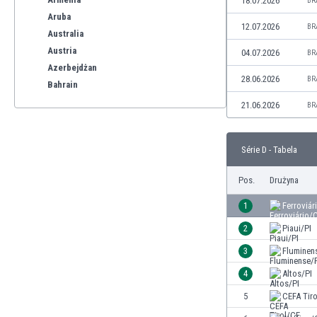
18.07.2026
BR
Aruba
12.07.2026
BR
Australia
Austria
04.07.2026
BR
Azerbejdżan
28.06.2026
BR
Bahrain
Bangladesz
21.06.2026
BR
Barbados
Belgia
Série D - Tabela
Benelux
Bermudy
Pos.
Drużyna
Bhutan
Białoruś
1
Ferroviár
Birma
2
Piaui/PI
Boliwia
3
Fluminen
Bonaire
Bośnia i Hercegowina
4
Altos/PI
Botswana
5
CEFA Tir
Brazylia