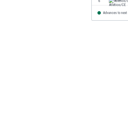
6
Atlético/
Brunei
Bułgaria
Advances to next
Burkina Faso
Burundi
Chile
Chiny
Chorwacja
Curaçao
Cypr
Czechy
Dania
Dominikana
Egipt
Ekwador
Estonia
Eswatini
Etiopia
Fidżi
Filipiny