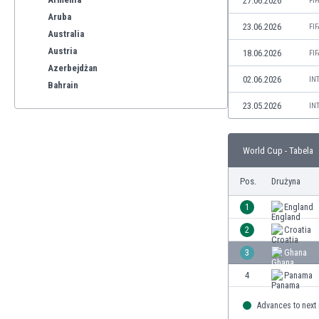
27.06.2026
FI
Aruba
23.06.2026
FI
Australia
Austria
18.06.2026
FI
Azerbejdżan
02.06.2026
IN
Bahrain
Bangladesz
23.05.2026
IN
Barbados
Belgia
World Cup - Tabela
Benelux
Bermudy
Pos.
Drużyna
Bhutan
Białoruś
1
England
Birma
2
Croatia
Boliwia
3
Ghana
Bonaire
Bośnia i Hercegowina
4
Panama
Botswana
Advances to next
Brazylia