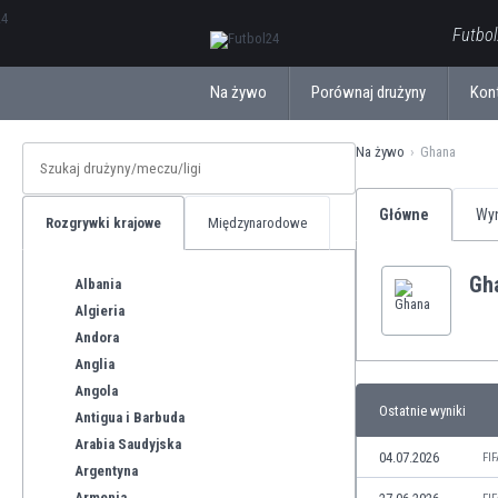
ΕλληνικάБългарски
Futbol
Na żywo
Porównaj drużyny
Kon
Na żywo
Ghana
Główne
Wyn
Rozgrywki krajowe
Międzynarodowe
Gh
Albania
Algieria
Andora
Anglia
Angola
Ostatnie wyniki
Antigua i Barbuda
Arabia Saudyjska
04.07.2026
FI
Argentyna
Armenia