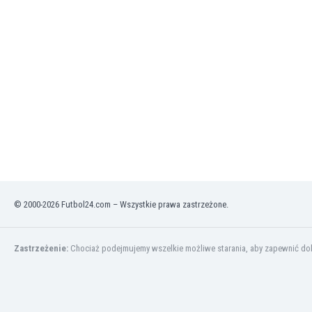
Finlandia
Francja
Gabon
Gambia
Ghana
Gibraltar
Grecja
Gruzja
Gwatemala
Haiti
Hiszpania
Holandia
© 2000-2026 Futbol24.com – Wszystkie prawa zastrzeżone.
Honduras
Hong Kong
Indie
Zastrzeżenie:
Chociaż podejmujemy wszelkie możliwe starania, aby zapewnić dokł
Indonezja
Irak
Iran
Irlandia