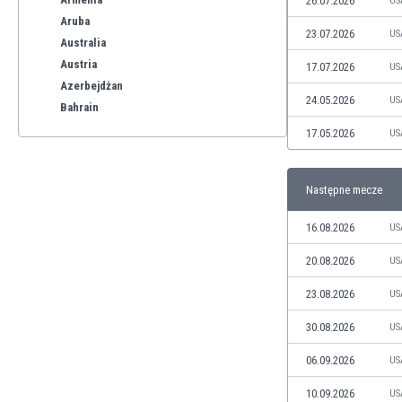
26.07.2026
US
Aruba
23.07.2026
US
Australia
Austria
17.07.2026
US
Azerbejdżan
24.05.2026
US
Bahrain
Bangladesz
17.05.2026
US
Barbados
Belgia
Następne mecze
Benelux
Bermudy
16.08.2026
US
Bhutan
Białoruś
20.08.2026
US
Birma
23.08.2026
US
Boliwia
Bonaire
30.08.2026
US
Bośnia i Hercegowina
06.09.2026
US
Botswana
Brazylia
10.09.2026
US