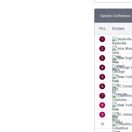
Brunei
Bułgaria
Eastern Conference -
Burkina Faso
Burundi
Pos.
Drużyna
Chile
Chiny
1
Nashville
Chorwacja
2
Inter Mia
Curaçao
3
New Engl
Cypr
Czechy
4
Chicago F
Dania
5
New York
Dominikana
6
FC Cincin
Egipt
Ekwador
7
Charlotte
Estonia
8
New York
Eswatini
9
DC Unite
Etiopia
Fidżi
10
Columbu
Filipiny