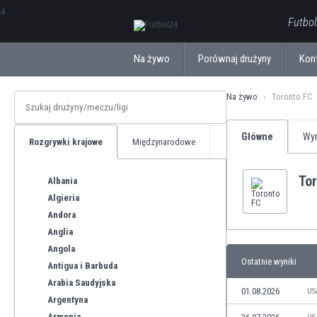
ΕλληνικάБългарски
Futbol
Na żywo
Porównaj drużyny
Kon
Na żywo
Toronto FC
Główne
Wyn
Rozgrywki krajowe
Międzynarodowe
To
Albania
Algieria
Andora
Anglia
Angola
Ostatnie wyniki
Antigua i Barbuda
Arabia Saudyjska
01.08.2026
US
Argentyna
Armenia