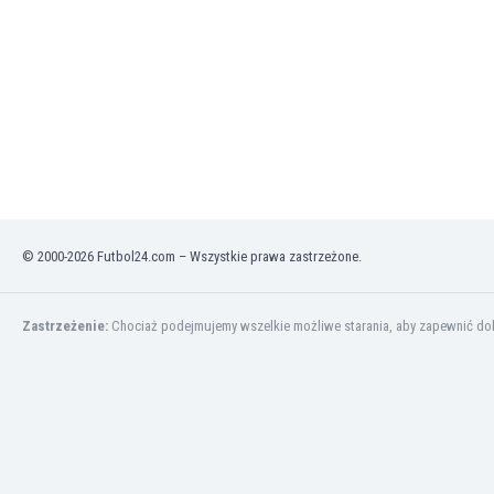
Montenegro
Mozambik
Namibia
Niemcy
Nigeria
Nikaragua
Norwegia
Nowa Zelandia
Oman
Pakistan
© 2000-2026 Futbol24.com – Wszystkie prawa zastrzeżone.
Panama
Paragwaj
Zastrzeżenie:
Chociaż podejmujemy wszelkie możliwe starania, aby zapewnić dokł
Peru
Polska
Portugalia
Republika Płd. Afryki
Rosja
Rumunia
Rwanda