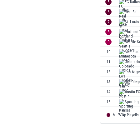
5
FC Dallas
Irlandia Północna
6
Real Salt
Islandia
7
St. Louis
Izrael
Jamajka
8
Portland
Japonia
9
Seattle 
Jemen
10
Minnesot
Jordania
Kambodża
11
Colorado
Kamerun
12
Los Ange
Kanada
13
San Dieg
Katar
Kazachstan
14
Austin F
Kenia
15
Sporting 
Kirgistan
Kolumbia
MLS Cup Playoffs
Korea Południowa
Kosowo
Kostaryka