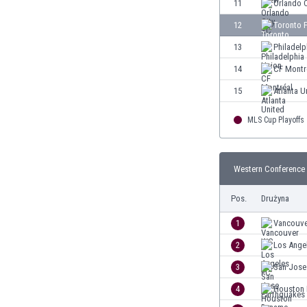
11
Orlando 
Finlandia
12
Toronto 
Francja
Gabon
13
Philadelp
Gambia
14
CF Montr
Ghana
15
Atlanta U
Gibraltar
Grecja
MLS Cup Playoffs
Gruzja
Gwatemala
Haiti
Western Conference 
Hiszpania
Holandia
Pos.
Drużyna
Honduras
1
Vancouv
Hong Kong
Indie
2
Los Ange
Indonezja
3
San Jose
Irak
4
Houston
Iran
Irlandia