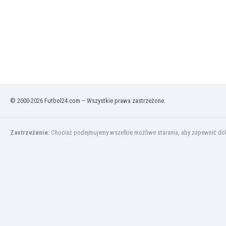
Kuwejt
Liban
Libia
Liechtenstein
Litwa
Luksemburg
Łotwa
Macedonia Północna
© 2000-2026 Futbol24.com – Wszystkie prawa zastrzeżone.
Makau
Malawi
Malezja
Zastrzeżenie:
Chociaż podejmujemy wszelkie możliwe starania, aby zapewnić dokł
Mali
Malta
Maroko
Martynika
Mauretania
Meksyk
Mołdawia
Mongolia