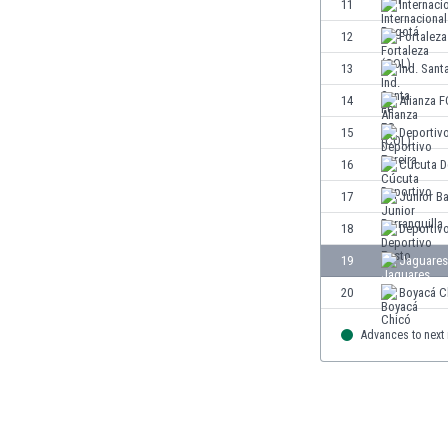
11
Internaci
Finlandia
12
Fortaleza
Francja
Gabon
13
Ind. Sant
Gambia
14
Alianza F
Ghana
15
Deportivo
Gibraltar
Grecja
16
Cúcuta D
Gruzja
17
Junior Ba
Gwatemala
18
Deportiv
Haiti
Hiszpania
19
Jaguares
Holandia
20
Boyacá C
Honduras
Hong Kong
Advances to next
Indie
Indonezja
Irak
Iran
Irlandia