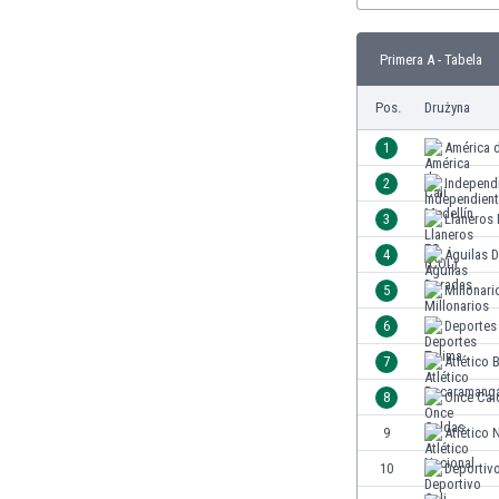
Brunei
Bułgaria
Primera A - Tabela
Burkina Faso
Burundi
Pos.
Drużyna
Chile
Chiny
1
América d
Chorwacja
2
Independ
Curaçao
3
Llaneros
Cypr
Czechy
4
Águilas 
Dania
5
Millonari
Dominikana
6
Deportes
Egipt
Ekwador
7
Atlético
Estonia
8
Once Cal
Eswatini
9
Atlético 
Etiopia
Fidżi
10
Deportivo
Filipiny