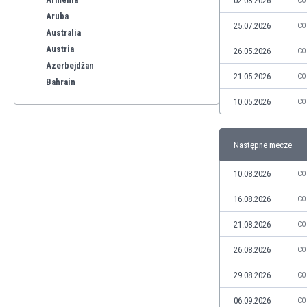
02.08.2026
CO
Aruba
25.07.2026
CO
Australia
Austria
26.05.2026
CO
Azerbejdżan
21.05.2026
CO
Bahrain
Bangladesz
10.05.2026
CO
Barbados
Belgia
Następne mecze
Benelux
Bermudy
10.08.2026
CO
Bhutan
Białoruś
16.08.2026
CO
Birma
21.08.2026
CO
Boliwia
Bonaire
26.08.2026
CO
Bośnia i Hercegowina
29.08.2026
CO
Botswana
Brazylia
06.09.2026
CO