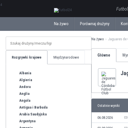
ΕλληνικάБългарски
Futbol
Na żywo
Porównaj drużyny
Kon
Na żywo
Jaguares de 
Główne
Wyn
Rozgrywki krajowe
Międzynarodowe
Ja
Albania
Algieria
Andora
Anglia
Angola
Ostatnie wyniki
Antigua i Barbuda
Arabia Saudyjska
06.08.2026
CO
Argentyna
Armenia