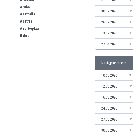
02.08.2026
CR
Aruba
30.07.2026
CN
Australia
Austria
26.07.2026
CR
Azerbejdżan
13.07.2026
CR
Bahrain
Bangladesz
27.04.2026
CR
Barbados
Belgia
Następne mecze
Benelux
Bermudy
10.08.2026
CR
Bhutan
Białoruś
12.08.2026
CN
Birma
16.08.2026
CR
Boliwia
Bonaire
24.08.2026
CR
Bośnia i Hercegowina
27.08.2026
CN
Botswana
Brazylia
30.08.2026
CR