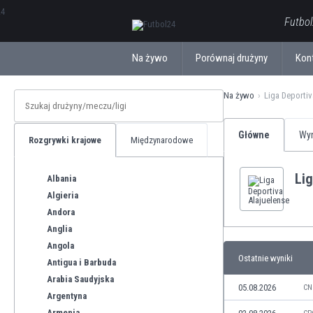
ΕλληνικάБългарски
Futbol
Na żywo
Porównaj drużyny
Kon
Na żywo
Liga Deportiv
Główne
Wyn
Rozgrywki krajowe
Międzynarodowe
Lig
Albania
Algieria
Andora
Anglia
Angola
Ostatnie wyniki
Antigua i Barbuda
Arabia Saudyjska
05.08.2026
CN
Argentyna
Armenia