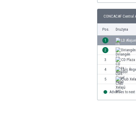
Brunei
Bułgaria
CONCACAF Central A
Burkina Faso
Burundi
Pos.
Drużyna
Chile
Chiny
1
LD Alajue
Chorwacja
2
Diriangén
Curaçao
3
CD Plaza
Cypr
Czechy
4
Luís Ánge
Dania
5
Club Xel
Dominikana
Egipt
Advances to next
Ekwador
Estonia
Eswatini
Etiopia
Fidżi
Filipiny