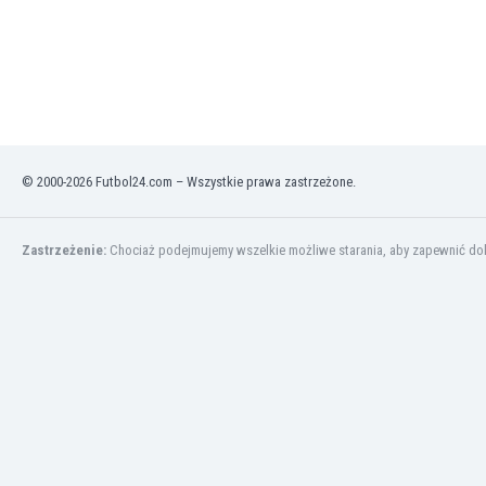
Irlandia Północna
Islandia
Izrael
Jamajka
Japonia
Jemen
© 2000-2026 Futbol24.com – Wszystkie prawa zastrzeżone.
Jordania
Kambodża
Kamerun
Zastrzeżenie:
Chociaż podejmujemy wszelkie możliwe starania, aby zapewnić dokł
Kanada
Katar
Kazachstan
Kenia
Kirgistan
Kolumbia
Korea Południowa
Kosowo
Kostaryka