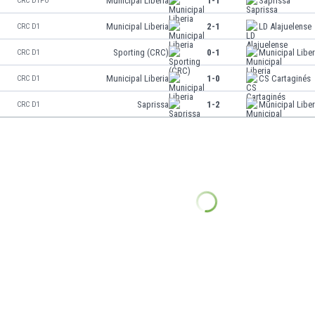
Municipal Liberia
1-1
Saprissa
CRC D1PO
Municipal Liberia
2-1
LD Alajuelense
CRC D1
Sporting (CRC)
0-1
Municipal Liber
CRC D1
Municipal Liberia
1-0
CS Cartaginés
CRC D1
Saprissa
1-2
Municipal Liber
CRC D1