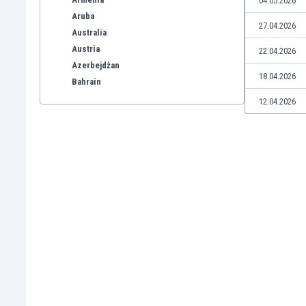
04.05.2026
Aruba
27.04.2026
Australia
Austria
22.04.2026
Azerbejdżan
18.04.2026
Bahrain
Bangladesz
12.04.2026
Barbados
Belgia
Benelux
Bermudy
Bhutan
Białoruś
Birma
Boliwia
Bonaire
Bośnia i Hercegowina
Botswana
Brazylia