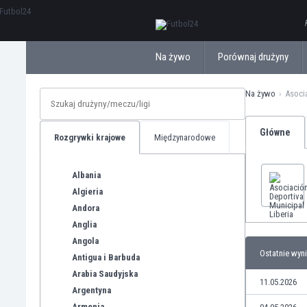
ΕλληνικάБългарски
Na żywo
Porównaj drużyny
Na żywo
Asocia
Główne
Rozgrywki krajowe
Międzynarodowe
Albania
Algieria
Andora
Anglia
Angola
Ostatnie wyni
Antigua i Barbuda
Arabia Saudyjska
11.05.2026
Argentyna
Armenia