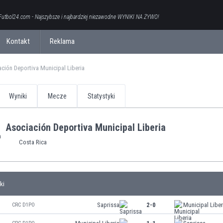
Futbol24.com - Najszybsze i najbardziej niezawodne WYNIKI NA ŻYWO!
Kontakt
Reklama
ción Deportiva Municipal Liberia
Wyniki
Mecze
Statystyki
Asociación Deportiva Municipal Liberia
Costa Rica
ki
Saprissa
2-0
Municipal Liber
CRC D1PO