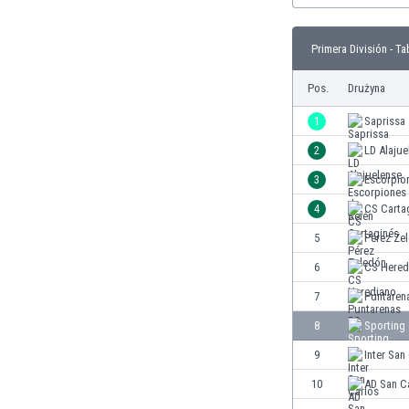
Brunei
Bułgaria
Primera División - Ta
Burkina Faso
Burundi
Pos.
Drużyna
Chile
Chiny
1
Saprissa
Chorwacja
2
LD Alajue
Curaçao
3
Escorpio
Cypr
Czechy
4
CS Carta
Dania
5
Pérez Ze
Dominikana
6
CS Hered
Egipt
Ekwador
7
Puntaren
Estonia
8
Sporting
Eswatini
9
Inter San
Etiopia
Fidżi
10
AD San C
Filipiny