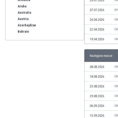
26.07.2026
CR
Aruba
07.07.2026
IN
Australia
Austria
26.04.2026
CR
Azerbejdżan
22.04.2026
CR
Bahrain
Bangladesz
19.04.2026
CR
Barbados
Belgia
Następne mecze
Benelux
Bermudy
08.08.2026
CR
Bhutan
Białoruś
18.08.2026
CR
Birma
23.08.2026
CR
Boliwia
Bonaire
29.08.2026
CR
Bośnia i Hercegowina
06.09.2026
CR
Botswana
Brazylia
13.09.2026
CR