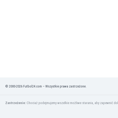
Irlandia Północna
Islandia
Izrael
Jamajka
Japonia
Jemen
Jordania
Kambodża
Kamerun
Kanada
Katar
Kazachstan
Kenia
© 2000-2026 Futbol24.com – Wszystkie prawa zastrzeżone.
Kirgistan
Kolumbia
Korea Południowa
Zastrzeżenie:
Chociaż podejmujemy wszelkie możliwe starania, aby zapewnić dokł
Kosowo
Kostaryka