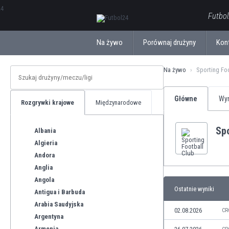
ΕλληνικάБългарски
Futbol
Na żywo
Porównaj drużyny
Kon
Na żywo
Sporting Fo
Główne
Wyn
Rozgrywki krajowe
Międzynarodowe
Spo
Albania
Algieria
Andora
Anglia
Angola
Ostatnie wyniki
Antigua i Barbuda
Arabia Saudyjska
02.08.2026
CR
Argentyna
Armenia