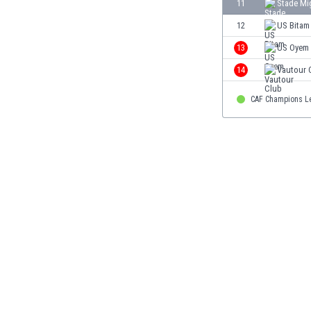
11
Stade Mi
Finlandia
12
US Bitam
Francja
Gabon
13
US Oyem
Gambia
14
Vautour 
Ghana
Gibraltar
CAF Champions L
Grecja
Gruzja
Gwatemala
Haiti
Hiszpania
Holandia
Honduras
Hong Kong
Indie
Indonezja
Irak
Iran
Irlandia