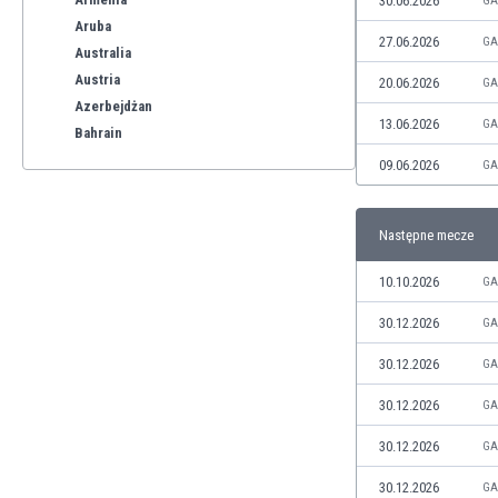
30.06.2026
GA
Aruba
27.06.2026
GA
Australia
Austria
20.06.2026
GA
Azerbejdżan
13.06.2026
GA
Bahrain
Bangladesz
09.06.2026
GA
Barbados
Belgia
Następne mecze
Benelux
Bermudy
10.10.2026
GA
Bhutan
Białoruś
30.12.2026
GA
Birma
30.12.2026
GA
Boliwia
Bonaire
30.12.2026
GA
Bośnia i Hercegowina
30.12.2026
GA
Botswana
Brazylia
30.12.2026
GA