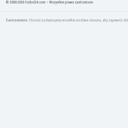
© 2000-2026 Futbol24.com – Wszystkie prawa zastrzeżone.
Kuwejt
Liban
Libia
Zastrzeżenie:
Chociaż podejmujemy wszelkie możliwe starania, aby zapewnić dokł
Liechtenstein
Litwa
Luksemburg
Łotwa
Macedonia Północna
Makau
Malawi
Malezja
Mali
Malta
Maroko
Martynika
Mauretania
Meksyk
Mołdawia
Mongolia