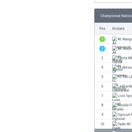
Brunei
Bułgaria
Championnat Nationa
Burkina Faso
Burundi
Pos.
Drużyna
Chile
Chiny
1
AS Mang
Chorwacja
2
AS Stade
Curaçao
3
Cercle Mb
Cypr
Czechy
4
CF Moun
Dania
5
FC 105 Li
Dominikana
6
Lambaré
Egipt
Ekwador
7
Lozo Spo
Estonia
8
Missile F
Eswatini
9
Ogooué 
Etiopia
Fidżi
10
Oyem AC
Filipiny