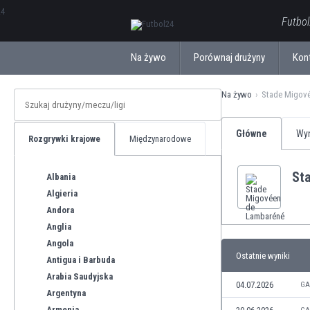
ΕλληνικάБългарски
Futbol
Na żywo
Porównaj drużyny
Kon
Na żywo
Stade Migov
Główne
Wyn
Rozgrywki krajowe
Międzynarodowe
St
Albania
Algieria
Andora
Anglia
Angola
Ostatnie wyniki
Antigua i Barbuda
Arabia Saudyjska
04.07.2026
GA
Argentyna
Armenia