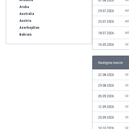
01.08.2026
IN
Aruba
29.07.2026
IN
Australia
Austria
25.07.2026
IN
Azerbejdżan
18.07.2026
IN
Bahrain
Bangladesz
16.05.2026
GE
Barbados
Belgia
Benelux
Następne mecze
Bermudy
22.08.2026
GE
Bhutan
Białoruś
29.08.2026
GE
Birma
05.09.2026
GE
Boliwia
Bonaire
12.09.2026
GE
Bośnia i Hercegowina
Botswana
20.09.2026
GE
Brazylia
10.10.2026
GE