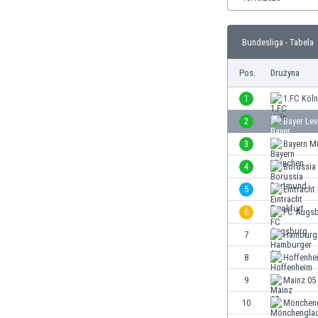
Brunei
Bułgaria
Burkina Faso
Bundesliga - Tabela
Burundi
Pos.
Drużyna
Chile
Chiny
1
1.FC Köln
Chorwacja
2
Bayer Le
Curaçao
Cypr
3
Bayern M
Czechy
4
Borussia
Dania
5
Eintracht
Dominikana
Egipt
6
FC Augs
Ekwador
7
Hamburg
Estonia
8
Hoffenhe
Eswatini
Etiopia
9
Mainz 05
Fidżi
10
Mönchen
Filipiny