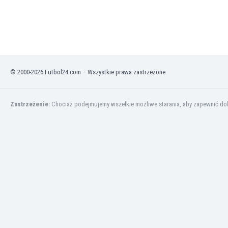
Kuwejt
Liban
Libia
Liechtenstein
Litwa
Luksemburg
© 2000-2026 Futbol24.com – Wszystkie prawa zastrzeżone.
Łotwa
Macedonia Północna
Makau
Zastrzeżenie:
Chociaż podejmujemy wszelkie możliwe starania, aby zapewnić dokł
Malawi
Malezja
Mali
Malta
Maroko
Martynika
Mauretania
Meksyk
Mołdawia
Mongolia