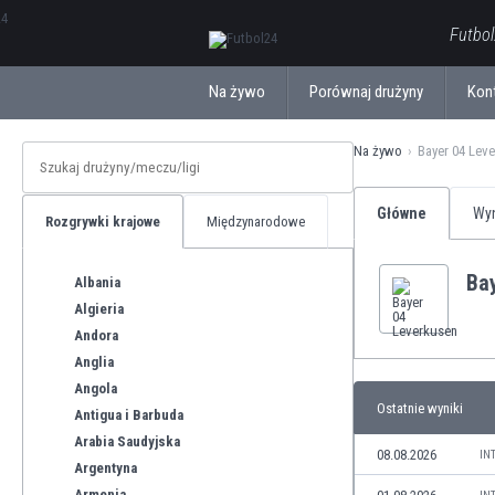
ΕλληνικάБългарски
Futbol
Na żywo
Porównaj drużyny
Kon
Na żywo
Bayer 04 Lev
Główne
Wyn
Rozgrywki krajowe
Międzynarodowe
Ba
Albania
Algieria
Andora
Anglia
Angola
Ostatnie wyniki
Antigua i Barbuda
Arabia Saudyjska
08.08.2026
IN
Argentyna
Armenia