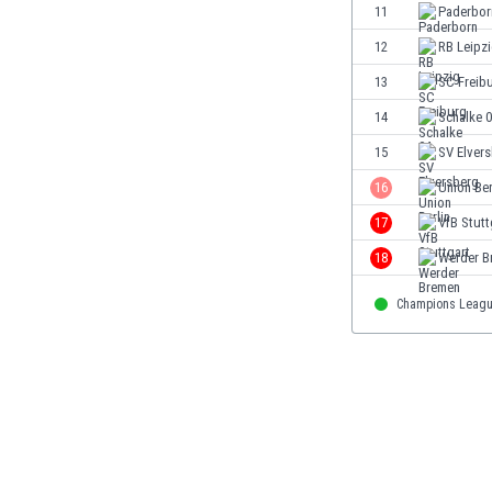
11
Paderbor
Finlandia
Francja
12
RB Leipz
Gabon
13
SC Freib
Gambia
14
Schalke 
Ghana
Gibraltar
15
SV Elver
Grecja
16
Union Ber
Gruzja
17
VfB Stutt
Gwatemala
Haiti
18
Werder B
Hiszpania
Champions Leag
Holandia
Honduras
Hong Kong
Indie
Indonezja
Irak
Iran
Irlandia