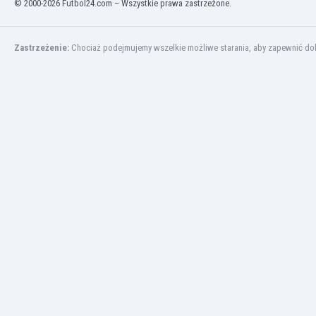
© 2000-2026 Futbol24.com – Wszystkie prawa zastrzeżone.
Finlandia
Francja
Gabon
Zastrzeżenie:
Chociaż podejmujemy wszelkie możliwe starania, aby zapewnić dokł
Gambia
Ghana
Gibraltar
Grecja
Gruzja
Gwatemala
Haiti
Hiszpania
Holandia
Honduras
Hong Kong
Indie
Indonezja
Irak
Iran
Irlandia