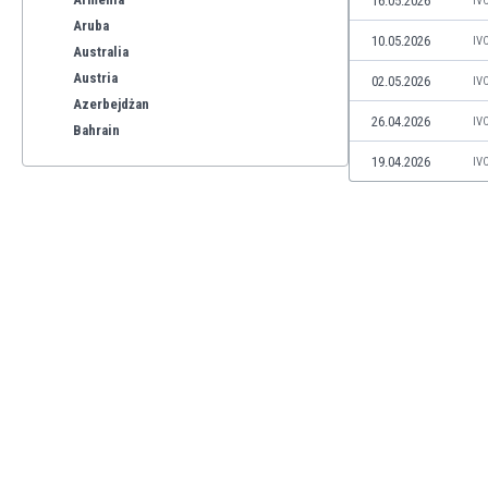
16.05.2026
IV
Aruba
10.05.2026
IV
Australia
Austria
02.05.2026
IV
Azerbejdżan
26.04.2026
IV
Bahrain
Bangladesz
19.04.2026
IV
Barbados
Belgia
Benelux
Bermudy
Bhutan
Białoruś
Birma
Boliwia
Bonaire
Bośnia i Hercegowina
Botswana
Brazylia