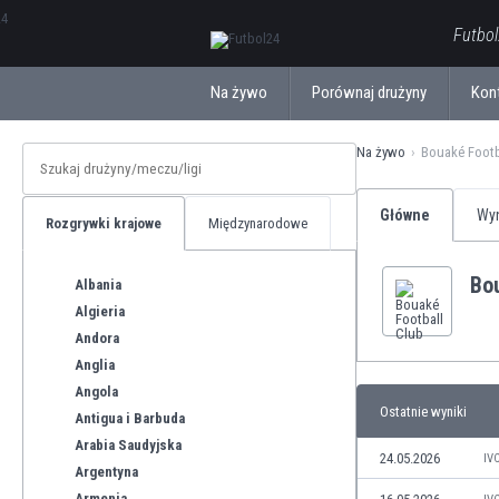
ΕλληνικάБългарски
Futbol
Na żywo
Porównaj drużyny
Kon
Na żywo
Bouaké Footb
Główne
Wyn
Rozgrywki krajowe
Międzynarodowe
Bo
Albania
Algieria
Andora
Anglia
Angola
Ostatnie wyniki
Antigua i Barbuda
Arabia Saudyjska
24.05.2026
IV
Argentyna
Armenia