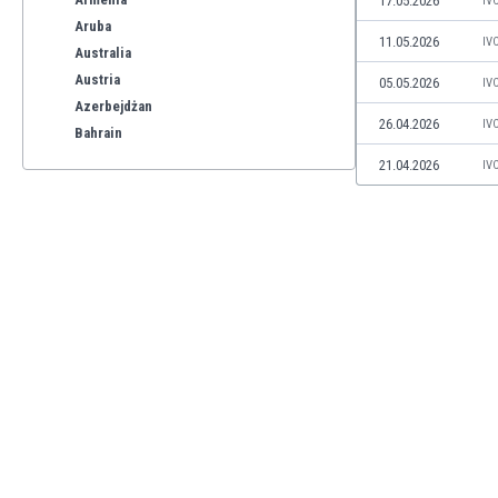
17.05.2026
IV
Aruba
11.05.2026
IV
Australia
Austria
05.05.2026
IV
Azerbejdżan
26.04.2026
IV
Bahrain
Bangladesz
21.04.2026
IV
Barbados
Belgia
Benelux
Bermudy
Bhutan
Białoruś
Birma
Boliwia
Bonaire
Bośnia i Hercegowina
Botswana
Brazylia