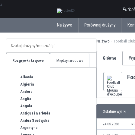
ΕλληνικάБългарски
Futbol
Na żywo
Porównaj drużyny
Kon
Na żywo
Football Clu
Główne
Wyn
Rozgrywki krajowe
Międzynarodowe
Fo
Albania
Algieria
Andora
Anglia
Angola
Ostatnie wyniki
Antigua i Barbuda
Arabia Saudyjska
24.05.2026
IV
Argentyna
Armenia