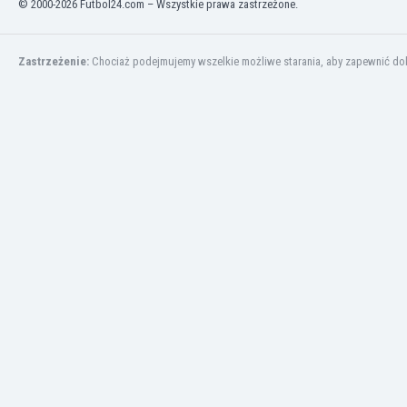
© 2000-2026 Futbol24.com – Wszystkie prawa zastrzeżone.
Finlandia
Francja
Gabon
Zastrzeżenie:
Chociaż podejmujemy wszelkie możliwe starania, aby zapewnić dokł
Gambia
Ghana
Gibraltar
Grecja
Gruzja
Gwatemala
Haiti
Hiszpania
Holandia
Honduras
Hong Kong
Indie
Indonezja
Irak
Iran
Irlandia