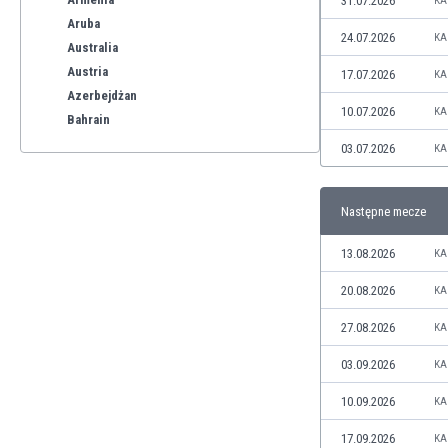
31.07.2026
KA
Aruba
24.07.2026
KA
Australia
Austria
17.07.2026
KA
Azerbejdżan
10.07.2026
KA
Bahrain
Bangladesz
03.07.2026
KA
Barbados
Belgia
Następne mecze
Benelux
Bermudy
13.08.2026
KA
Bhutan
Białoruś
20.08.2026
KA
Birma
27.08.2026
KA
Boliwia
Bonaire
03.09.2026
KA
Bośnia i Hercegowina
10.09.2026
KA
Botswana
Brazylia
17.09.2026
KA