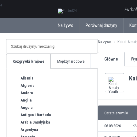
ΕλληνικάБългарски
Futbol
Na żywo
Porównaj drużyny
Kon
Na żywo
Kairat Almat
Główne
Wyn
Rozgrywki krajowe
Międzynarodowe
Kai
Albania
Algieria
Andora
Anglia
Angola
Ostatnie wyniki
Antigua i Barbuda
Arabia Saudyjska
06.08.2026
KA
Argentyna
Armenia