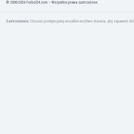
© 2000-2026 Futbol24.com – Wszystkie prawa zastrzeżone.
Kuwejt
Liban
Libia
Zastrzeżenie:
Chociaż podejmujemy wszelkie możliwe starania, aby zapewnić dokł
Liechtenstein
Litwa
Luksemburg
Łotwa
Macedonia Północna
Makau
Malawi
Malezja
Mali
Malta
Maroko
Martynika
Mauretania
Meksyk
Mołdawia
Mongolia