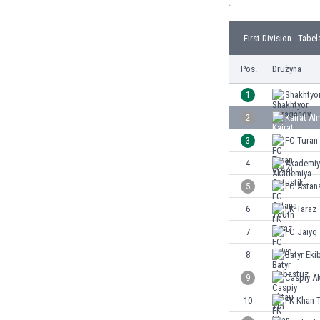
Brunei
Bułgaria
First Division - Tabel
Burkina Faso
Burundi
Pos.
Drużyna
Chile
Chiny
1
Shakhtyo
Chorwacja
2
Kairat Al
Curaçao
3
FC Turan
Cypr
Czechy
4
Akademiy
Dania
5
FC Astan
Dominikana
6
FK Taraz
Egipt
Ekwador
7
FC Jaiyq
Estonia
8
Batyr Eki
Eswatini
9
Caspiy A
Etiopia
Fidżi
10
FK Khan T
Filipiny