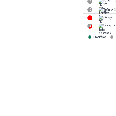
11
FK Aktob
Finlandia
12
Yelimay 
Francja
Gabon
13
FK Arys
Gambia
14
Tobol Ko
Ghana
Gibraltar
Promotion
Grecja
Gruzja
Gwatemala
Haiti
Hiszpania
Holandia
Honduras
Hong Kong
Indie
Indonezja
Irak
Iran
Irlandia