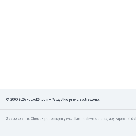
Irlandia Północna
Islandia
Izrael
Jamajka
Japonia
Jemen
Jordania
Kambodża
Kamerun
Kanada
Katar
Kazachstan
Kenia
© 2000-2026 Futbol24.com – Wszystkie prawa zastrzeżone.
Kirgistan
Kolumbia
Korea Południowa
Zastrzeżenie:
Chociaż podejmujemy wszelkie możliwe starania, aby zapewnić dokł
Kosowo
Kostaryka