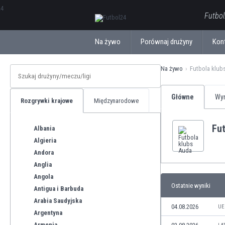
ΕλληνικάБългарски
Futbol
Na żywo
Porównaj drużyny
Kon
Na żywo
Futbola klub
Główne
Wyn
Rozgrywki krajowe
Międzynarodowe
Fu
Albania
Algieria
Andora
Anglia
Angola
Ostatnie wyniki
Antigua i Barbuda
Arabia Saudyjska
04.08.2026
UE
Argentyna
Armenia