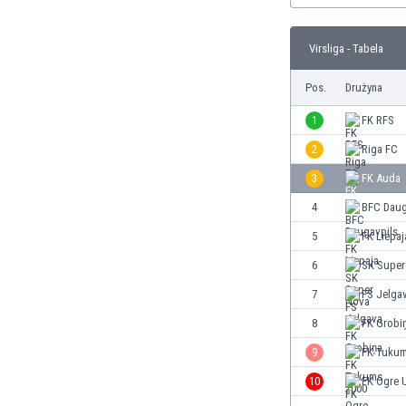
Brunei
Bułgaria
Virsliga - Tabela
Burkina Faso
Burundi
Pos.
Drużyna
Chile
Chiny
1
FK RFS
Chorwacja
2
Riga FC
Curaçao
3
FK Auda
Cypr
Czechy
4
BFC Daug
Dania
5
FK Liepaj
Dominikana
6
SK Super
Egipt
Ekwador
7
FS Jelga
Estonia
8
FK Grobi
Eswatini
9
FK Tukum
Etiopia
Fidżi
10
FK Ogre 
Filipiny