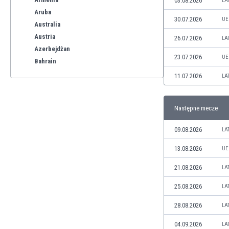
03.08.2026
LA
Aruba
30.07.2026
UE
Australia
Austria
26.07.2026
LA
Azerbejdżan
23.07.2026
UE
Bahrain
Bangladesz
11.07.2026
LA
Barbados
Belgia
Następne mecze
Benelux
Bermudy
09.08.2026
LA
Bhutan
Białoruś
13.08.2026
UE
Birma
21.08.2026
LA
Boliwia
Bonaire
25.08.2026
LA
Bośnia i Hercegowina
28.08.2026
LA
Botswana
Brazylia
04.09.2026
LA