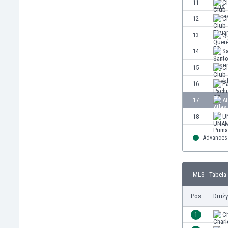
11
C
Finlandia
12
Cl
Francja
Gabon
13
Q
Gambia
14
S
Ghana
15
C
Gibraltar
Grecja
16
P
Gruzja
17
At
Gwatemala
18
U
Haiti
Hiszpania
Advances 
Holandia
Honduras
Hong Kong
MLS - Tabela
Indie
Indonezja
Pos.
Druż
Irak
1
Ch
Iran
Irlandia