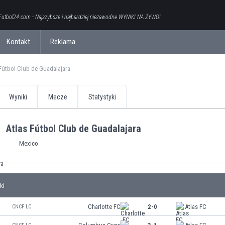
Futbol24.com - Najszybsze i najbardziej niezawodne WYNIKI NA ŻYWO!
Kontakt
Reklama
 Fútbol Club de Guadalajara
Wyniki
Mecze
Statystyki
Atlas Fútbol Club de Guadalajara
Mexico
ki
Charlotte FC
2-0
Atlas FC
CNCF LC