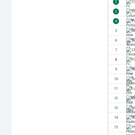
2
FC
Irlandia Północna
3
C
Islandia
4
P
Izrael
Jamajka
5
In
Japonia
6
A
Jemen
7
Ch
Jordania
Kambodża
8
FC
Kamerun
9
N
Kanada
10
Or
Katar
Kazachstan
11
L
Kenia
12
Re
Kirgistan
13
M
Kolumbia
Korea Południowa
14
Na
Kosowo
15
Ph
Kostaryka