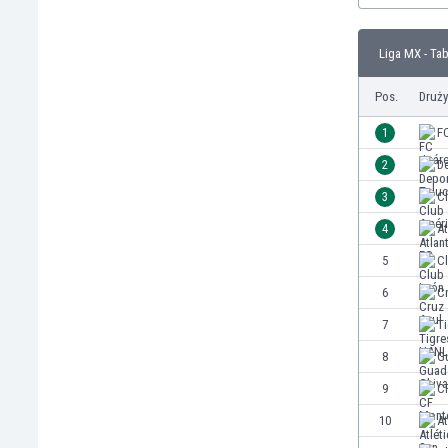
Brunei
Bułgaria
Liga MX - Ta
Burkina Faso
Burundi
Pos.
Druż
Chile
Chiny
1
F
Chorwacja
2
D
Curaçao
3
C
Cypr
Czechy
4
At
Dania
5
C
Dominikana
6
C
Egipt
Ekwador
7
T
Estonia
8
G
Eswatini
9
C
Etiopia
Fidżi
10
At
Filipiny