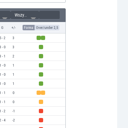
Wszystkie
G
+/-
Forma
Over/under 2,5
5 - 2
3
3 - 0
3
3 - 1
2
1 - 0
1
1 - 0
1
1 - 0
1
1 - 1
0
1 - 1
0
1 - 2
-1
2 - 4
-2