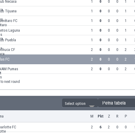
lub Necaxa
1
0
0
0
1
ub Tijuana
1
0
0
0
1
uerétaro FC
1
0
0
0
1
antos Laguna
1
0
0
0
1
lub Puebla
1
0
0
0
1
achuca CF
2
0
0
0
2
las FC
2
0
0
0
2
NAM Pumas
2
0
0
0
2
to next round
Pełna tabela
Select option
yna
M
Pkt
Z
R
P
arlotte FC
2
6
2
0
0