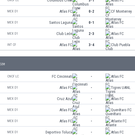
Columbus Crew
3-1
Atlas FC
CNCF LC
Atlas FC
0-2
CF Monterrey
MEX D1
Santos Laguna
0-1
Atlas FC
MEX D1
Club León
2-3
Atlas FC
MEX D1
Atlas FC
3-4
Club Puebla
INT CF
cze
FC Cincinnati
-
Atlas FC
CNCF LC
Atlas FC
-
Tigres UANL
MEX D1
Cruz Azul
-
Atlas FC
MEX D1
Atlas FC
-
Querétaro FC
MEX D1
Atlas FC
-
Atlante FC
MEX D1
Deportivo Toluca
-
Atlas FC
MEX D1