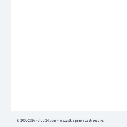
Montenegro
Mozambik
Namibia
Niemcy
Nigeria
Nikaragua
Norwegia
Nowa Zelandia
Oman
Pakistan
Panama
Paragwaj
Peru
Polska
Portugalia
Republika Płd. Afryki
Rosja
Rumunia
© 2000-2026 Futbol24.com – Wszystkie prawa zastrzeżone.
Rwanda