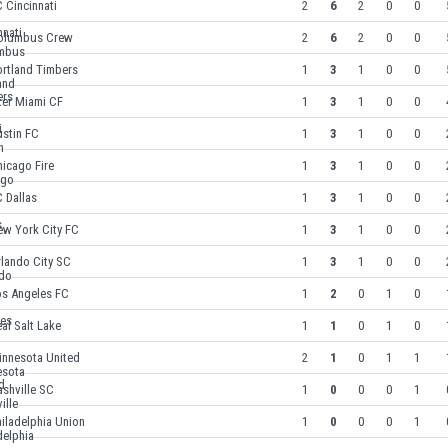
 Cincinnati
2
6
2
0
0
olumbus Crew
2
6
2
0
0
ortland Timbers
1
3
1
0
0
ter Miami CF
1
3
1
0
0
ustin FC
1
3
1
0
0
icago Fire
1
3
1
0
0
 Dallas
1
3
1
0
0
ew York City FC
1
3
1
0
0
lando City SC
1
3
1
0
0
os Angeles FC
1
2
0
1
0
al Salt Lake
1
1
0
1
0
innesota United
2
1
0
1
1
shville SC
1
0
0
0
1
iladelphia Union
1
0
0
0
1