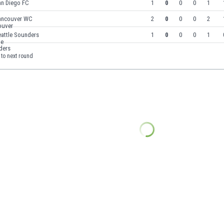
an Diego FC
1
0
0
0
1
ancouver WC
2
0
0
0
2
eattle Sounders
1
0
0
0
1
to next round