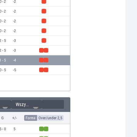
0 - 2
-2
0 - 2
-2
0 - 2
-2
0 - 2
-2
2 - 5
-3
2 - 5
-3
1 - 5
-4
0 - 5
-5
Wszystkie
G
+/-
Forma
Over/under 2,5
5 - 0
5