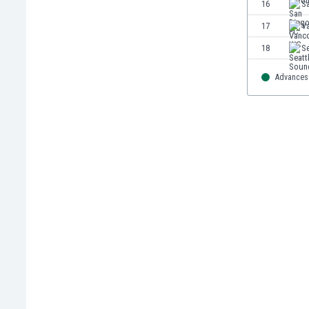
16
S
Kuwejt
Liban
17
V
Libia
18
S
Liechtenstein
Litwa
Advances 
Luksemburg
Łotwa
Macedonia Północna
Makau
Malawi
Malezja
Mali
Malta
Maroko
Martynika
Mauretania
Meksyk
Mołdawia
Mongolia