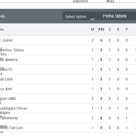
Pełna tabela
bela
Select option
yna
M
Pkt
Z
R
P
C Juárez
2
6
2
0
0
eportivo Toluca
1
3
1
0
0
lub América
1
3
1
0
0
lante FC
1
3
1
0
0
lub León
1
3
1
0
0
ruz Azul
1
3
1
0
0
igres UANL
2
3
0
2
0
uadalajara Chivas
1
1
0
1
0
F Monterrey
1
0
0
0
1
lético San Luis
1
0
0
0
1