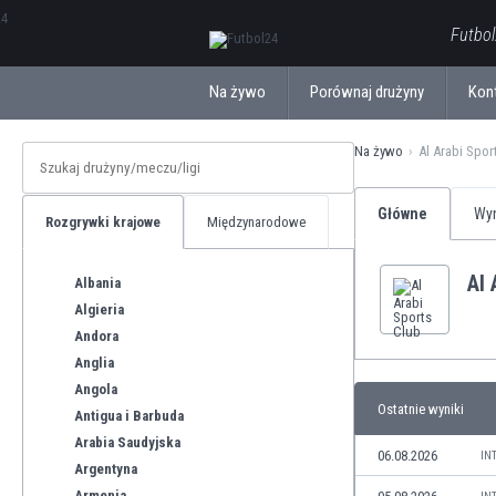
ΕλληνικάБългарски
Futbol
Na żywo
Porównaj drużyny
Kon
Na żywo
Al Arabi Spor
Główne
Wyn
Rozgrywki krajowe
Międzynarodowe
Al 
Albania
Algieria
Andora
Anglia
Angola
Ostatnie wyniki
Antigua i Barbuda
Arabia Saudyjska
06.08.2026
IN
Argentyna
Armenia