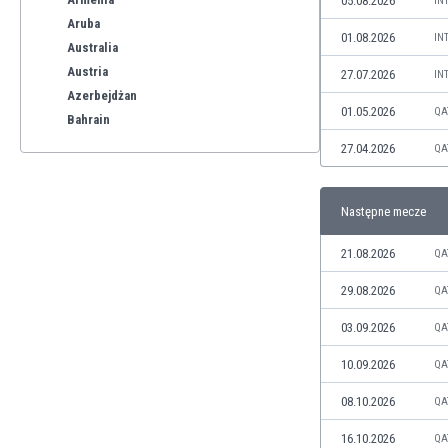
05.08.2026
IN
Aruba
01.08.2026
IN
Australia
Austria
27.07.2026
IN
Azerbejdżan
01.05.2026
QA
Bahrain
Bangladesz
27.04.2026
QA
Barbados
Belgia
Następne mecze
Benelux
Bermudy
21.08.2026
QA
Bhutan
Białoruś
29.08.2026
QA
Birma
03.09.2026
QA
Boliwia
Bonaire
10.09.2026
QA
Bośnia i Hercegowina
08.10.2026
QA
Botswana
Brazylia
16.10.2026
QA