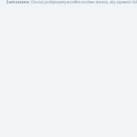
Zastrzeżenie:
Chociaż podejmujemy wszelkie możliwe starania, aby zapewnić dokł
Kuwejt
Liban
Libia
Liechtenstein
Litwa
Luksemburg
Łotwa
Macedonia Północna
Makau
Malawi
Malezja
Mali
Malta
Maroko
Martynika
Mauretania
Meksyk
Mołdawia
Mongolia