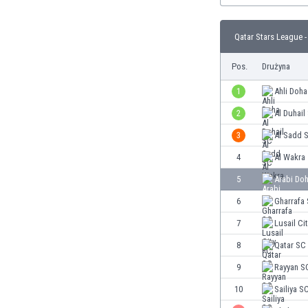
Brunei
Bułgaria
Qatar Stars League -
Burkina Faso
Burundi
Pos.
Drużyna
Chile
Chiny
1
Ahli Doha
Chorwacja
2
Al Duhail
Curaçao
3
Al Sadd 
Cypr
Czechy
4
Al Wakra
Dania
5
Arabi Do
Dominikana
6
Gharrafa
Egipt
Ekwador
7
Lusail Ci
Estonia
8
Qatar SC
Eswatini
9
Rayyan S
Etiopia
Fidżi
10
Sailiya S
Filipiny