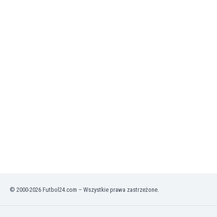
Irlandia Północna
Islandia
Izrael
Jamajka
Japonia
Jemen
Jordania
Kambodża
Kamerun
Kanada
Katar
Kazachstan
Kenia
Kirgistan
Kolumbia
Korea Południowa
© 2000-2026 Futbol24.com – Wszystkie prawa zastrzeżone.
Kosowo
Kostaryka