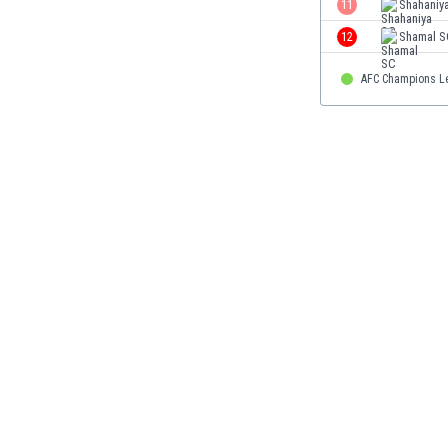
11
Shahaniy
Finlandia
12
Shamal S
Francja
Gabon
AFC Champions L
Gambia
Ghana
Gibraltar
Grecja
Gruzja
Gwatemala
Haiti
Hiszpania
Holandia
Honduras
Hong Kong
Indie
Indonezja
Irak
Iran
Irlandia