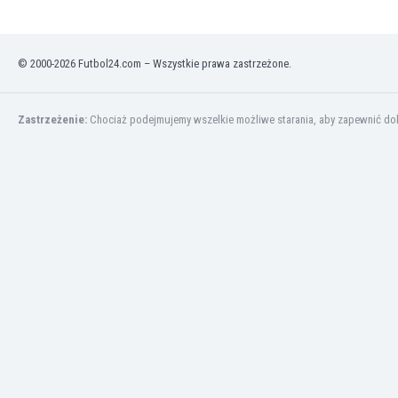
Kuwejt
Liban
Libia
© 2000-2026 Futbol24.com – Wszystkie prawa zastrzeżone.
Liechtenstein
Litwa
Luksemburg
Zastrzeżenie:
Chociaż podejmujemy wszelkie możliwe starania, aby zapewnić dokł
Łotwa
Macedonia Północna
Makau
Malawi
Malezja
Mali
Malta
Maroko
Martynika
Mauretania
Meksyk
Mołdawia
Mongolia