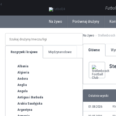
ΕλληνικάБългарски
Futbol
Na żywo
Porównaj drużyny
Kon
Na żywo
Stellenbosch
Główne
Wyn
Rozgrywki krajowe
Międzynarodowe
Ste
Albania
Algieria
Andora
Anglia
Angola
Ostatnie wyniki
Antigua i Barbuda
Arabia Saudyjska
01.08.2026
RS
Argentyna
Armenia