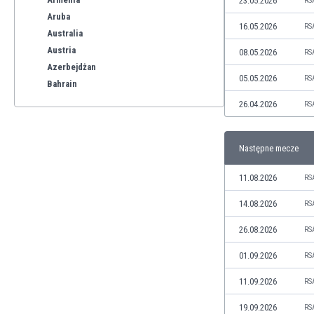
23.05.2026
RS
Aruba
16.05.2026
RS
Australia
Austria
08.05.2026
RS
Azerbejdżan
05.05.2026
RS
Bahrain
Bangladesz
26.04.2026
RS
Barbados
Belgia
Następne mecze
Benelux
Bermudy
11.08.2026
RS
Bhutan
Białoruś
14.08.2026
RS
Birma
26.08.2026
RS
Boliwia
Bonaire
01.09.2026
RS
Bośnia i Hercegowina
11.09.2026
RS
Botswana
Brazylia
19.09.2026
RS