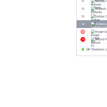
11
Marumo G
Finlandia
12
Richards
Francja
Gabon
13
Durban C
Gambia
14
Stellenb
Ghana
15
Kruger U
Gibraltar
Grecja
16
Milford 
Gruzja
Gwatemala
CAF Champions L
Haiti
Hiszpania
Holandia
Honduras
Hong Kong
Indie
Indonezja
Irak
Iran
Irlandia