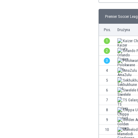
Brunei
Bułgaria
Premier Soccer Leag
Burkina Faso
Burundi
Pos.
Drużyna
Chile
Chiny
1
Kaizer Ch
Chorwacja
2
Orlando P
Curaçao
3
Polokwan
Cypr
Czechy
4
AmaZulu
Dania
5
Sekhukhu
Dominikana
6
Siwelele
Egipt
Ekwador
7
TS Galax
Estonia
8
Chippa U
Eswatini
9
Golden A
Etiopia
Fidżi
10
Mamelod
Filipiny