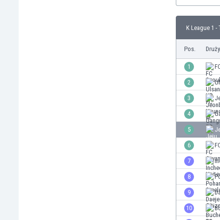
Brunei
Bułgaria
Burkina Faso
K League 1 - 
Burundi
Pos.
Druż
Chile
Chiny
1
F
Chorwacja
2
U
Curaçao
Cypr
3
J
Czechy
4
G
Dania
5
J
Dominikana
Egipt
6
F
Ekwador
7
In
Estonia
8
P
Eswatini
Etiopia
9
Da
Fidżi
10
B
Filipiny