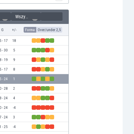
Wszystkie
G
+/-
Forma
Over/under 2,5
5 - 17
18
5 - 30
5
8 - 19
9
5 - 17
8
5 - 24
1
0 - 28
2
8 - 24
4
0 - 24
-4
7 - 24
3
1 - 25
-4