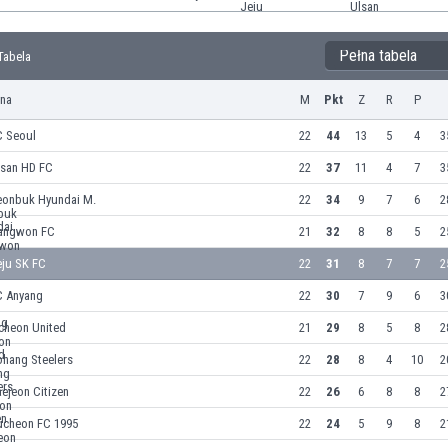
Pełna tabela
Tabela
yna
M
Pkt
Z
R
P
C Seoul
22
44
13
5
4
3
lsan HD FC
22
37
11
4
7
3
eonbuk Hyundai M.
22
34
9
7
6
2
angwon FC
21
32
8
8
5
2
eju SK FC
22
31
8
7
7
2
C Anyang
22
30
7
9
6
3
cheon United
21
29
8
5
8
2
ohang Steelers
22
28
8
4
10
2
ejeon Citizen
22
26
6
8
8
2
ucheon FC 1995
22
24
5
9
8
2