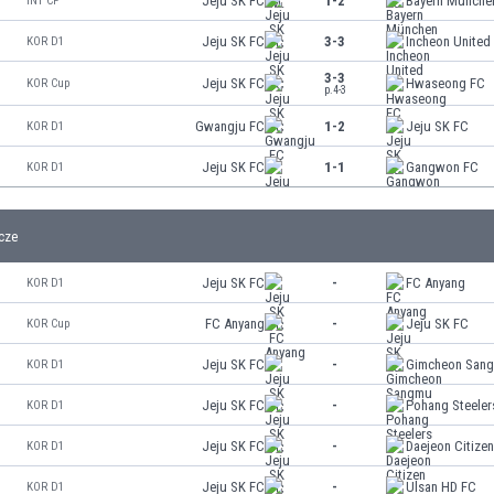
Jeju SK FC
1-2
Bayern Münche
INT CF
Jeju SK FC
3-3
Incheon United
KOR D1
3-3
Jeju SK FC
Hwaseong FC
KOR Cup
p.4-3
Gwangju FC
1-2
Jeju SK FC
KOR D1
Jeju SK FC
1-1
Gangwon FC
KOR D1
cze
Jeju SK FC
-
FC Anyang
KOR D1
FC Anyang
-
Jeju SK FC
KOR Cup
Jeju SK FC
-
Gimcheon San
KOR D1
Jeju SK FC
-
Pohang Steeler
KOR D1
Jeju SK FC
-
Daejeon Citize
KOR D1
Jeju SK FC
-
Ulsan HD FC
KOR D1