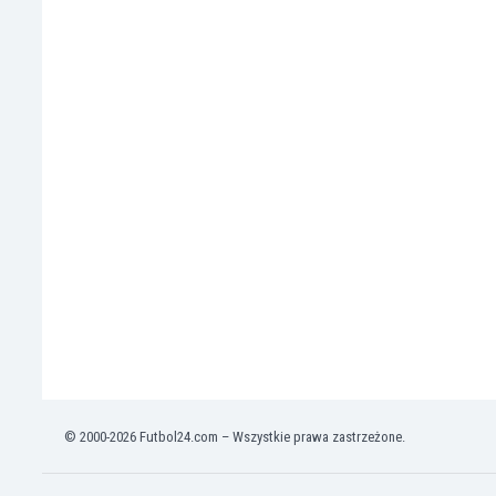
Irlandia Północna
Islandia
Izrael
Jamajka
Japonia
Jemen
Jordania
Kambodża
Kamerun
Kanada
Katar
Kazachstan
Kenia
Kirgistan
Kolumbia
Korea Południowa
© 2000-2026 Futbol24.com – Wszystkie prawa zastrzeżone.
Kosowo
Kostaryka