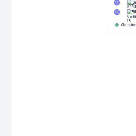
11
G
Finlandia
Francja
12
G
Gabon
Champion
Gambia
Ghana
Gibraltar
Grecja
Gruzja
Gwatemala
Haiti
Hiszpania
Holandia
Honduras
Hong Kong
Indie
Indonezja
Irak
Iran
Irlandia