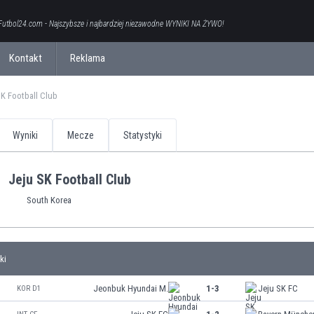
Futbol24.com - Najszybsze i najbardziej niezawodne WYNIKI NA ŻYWO!
Kontakt
Reklama
SK Football Club
Wyniki
Mecze
Statystyki
Jeju SK Football Club
South Korea
ki
Jeonbuk Hyundai M.
1-3
Jeju SK FC
KOR D1