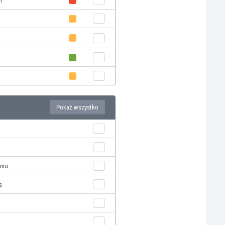
n
Pokaż wszystko
gmu
s
n