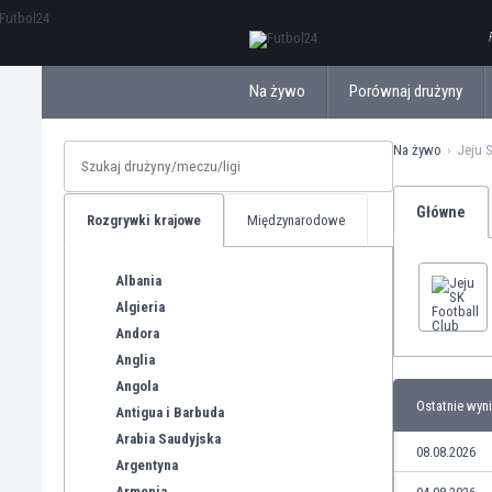
ΕλληνικάБългарски
Na żywo
Porównaj drużyny
Na żywo
Jeju 
Główne
Rozgrywki krajowe
Międzynarodowe
Albania
Algieria
Andora
Anglia
Angola
Ostatnie wyni
Antigua i Barbuda
Arabia Saudyjska
08.08.2026
Argentyna
Armenia