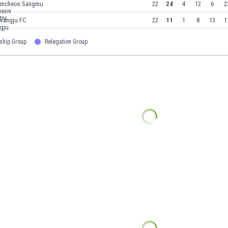
imcheon Sangmu
22
24
4
12
6
2
wangju FC
22
11
1
8
13
1
ship Group
Relegation Group