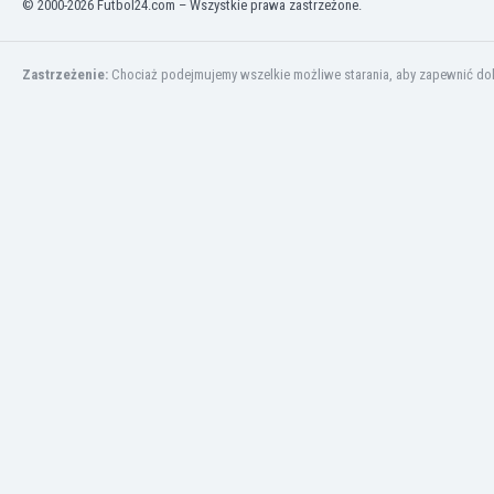
© 2000-2026 Futbol24.com – Wszystkie prawa zastrzeżone.
Finlandia
Francja
Gabon
Zastrzeżenie:
Chociaż podejmujemy wszelkie możliwe starania, aby zapewnić dokł
Gambia
Ghana
Gibraltar
Grecja
Gruzja
Gwatemala
Haiti
Hiszpania
Holandia
Honduras
Hong Kong
Indie
Indonezja
Irak
Iran
Irlandia