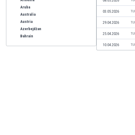
08.05.2026
TU
Aruba
03.05.2026
TU
Australia
Austria
29.04.2026
TU
Azerbejdżan
25.04.2026
TU
Bahrain
Bangladesz
10.04.2026
TU
Barbados
Belgia
Benelux
Bermudy
Bhutan
Białoruś
Birma
Boliwia
Bonaire
Bośnia i Hercegowina
Botswana
Brazylia