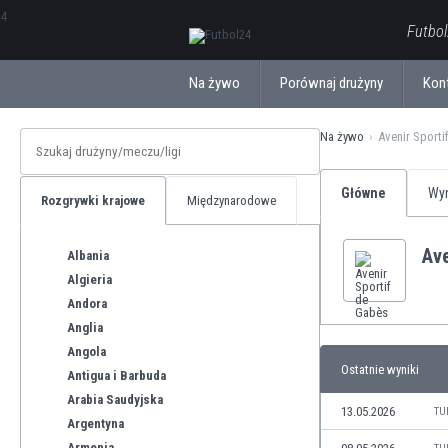
ΕλληνικάБългарски
Futbol
Na żywo
Porównaj drużyny
Kon
Na żywo
Avenir Sporti
Główne
Wyn
Rozgrywki krajowe
Międzynarodowe
Ave
Albania
Algieria
Andora
Anglia
Angola
Ostatnie wyniki
Antigua i Barbuda
Arabia Saudyjska
13.05.2026
TU
Argentyna
Armenia