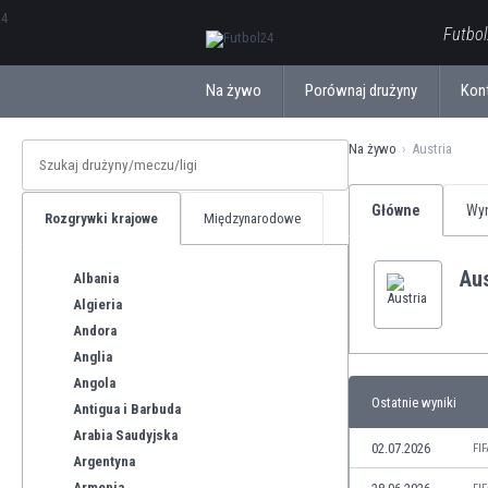
ΕλληνικάБългарски
Futbol
Na żywo
Porównaj drużyny
Kon
Na żywo
Austria
Główne
Wyn
Rozgrywki krajowe
Międzynarodowe
Aus
Albania
Algieria
Andora
Anglia
Angola
Ostatnie wyniki
Antigua i Barbuda
Arabia Saudyjska
02.07.2026
FI
Argentyna
Armenia