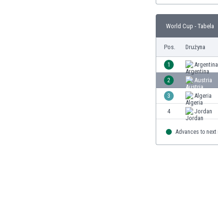
Brunei
Bułgaria
World Cup - Tabela
Burkina Faso
Burundi
Pos.
Drużyna
Chile
Chiny
1
Argentina
Chorwacja
2
Austria
Curaçao
3
Algeria
Cypr
Czechy
4
Jordan
Dania
Dominikana
Advances to next
Egipt
Ekwador
Estonia
Eswatini
Etiopia
Fidżi
Filipiny