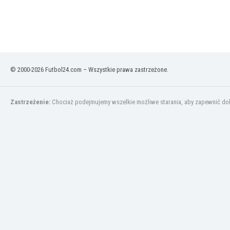
Irlandia Północna
Islandia
Izrael
Jamajka
Japonia
© 2000-2026 Futbol24.com – Wszystkie prawa zastrzeżone.
Jemen
Jordania
Kambodża
Zastrzeżenie:
Chociaż podejmujemy wszelkie możliwe starania, aby zapewnić dokł
Kamerun
Kanada
Katar
Kazachstan
Kenia
Kirgistan
Kolumbia
Korea Południowa
Kosowo
Kostaryka