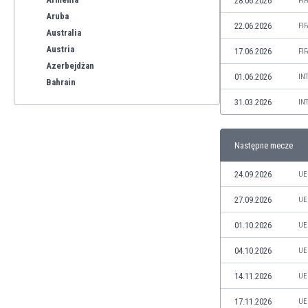
28.06.2026
FI
Aruba
22.06.2026
FI
Australia
Austria
17.06.2026
FI
Azerbejdżan
01.06.2026
IN
Bahrain
Bangladesz
31.03.2026
IN
Barbados
Belgia
Następne mecze
Benelux
Bermudy
24.09.2026
UE
Bhutan
Białoruś
27.09.2026
UE
Birma
01.10.2026
UE
Boliwia
Bonaire
04.10.2026
UE
Bośnia i Hercegowina
14.11.2026
UE
Botswana
Brazylia
17.11.2026
UE