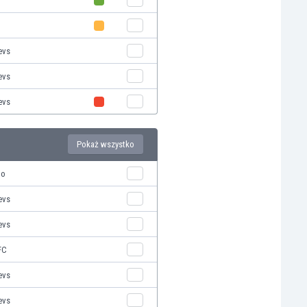
evs
evs
evs
Pokaż wszystko
mo
evs
evs
FC
evs
evs