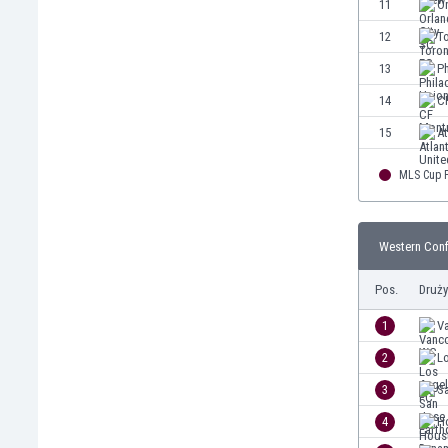
11
Or
Finlandia
12
T
Francja
Gabon
13
Ph
Gambia
14
C
Ghana
15
At
Gibraltar
Grecja
MLS Cup P
Gruzja
Gwatemala
Haiti
Western Conf
Hiszpania
Holandia
Pos.
Druż
Honduras
1
V
Hong Kong
Indie
2
L
Indonezja
3
S
Irak
4
H
Iran
Irlandia