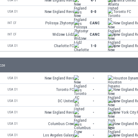
New England Revs
4-1
Atlanta United
USA D1
New England Revs
0-0
Toronto FC
USA D1
Polissya Zhytomyr
CANC
New England R
INT CF
Widzew Łódź
CANC
New England R
INT CF
Charlotte FC
1-0
New England R
USA D1
cze
New England Revs
-
Houston Dyna
USA D1
Toronto FC
-
New England R
USA D1
DC United
-
New England R
USA D1
New England Revs
-
New York City 
USA D1
Columbus Crew
-
New England R
USA D1
Los Angeles Galaxy
-
New England R
USA D1