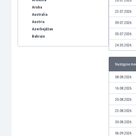
26.07.2026
Aruba
23.07.2026
Australia
Austria
09.07.2026
Azerbejdżan
05.07.2026
Bahrain
Bangladesz
24.05.2026
Barbados
Belgia
Następne me
Benelux
Bermudy
08.08.2026
Bhutan
Białoruś
16.08.2026
Birma
20.08.2026
Boliwia
Bonaire
23.08.2026
Bośnia i Hercegowina
30.08.2026
Botswana
Brazylia
06.09.2026