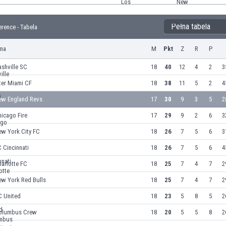
Pełna tabela
rence - Tabela
yna
M
Pkt
Z
R
P
shville SC
18
40
12
4
2
3
ter Miami CF
18
38
11
5
2
4
ew England Revs
17
30
9
3
5
2
icago Fire
17
29
9
2
6
3
ew York City FC
18
26
7
5
6
3
 Cincinnati
18
26
7
5
6
4
arlotte FC
18
25
7
4
7
2
ew York Red Bulls
18
25
7
4
7
2
C United
18
23
5
8
5
2
olumbus Crew
18
20
5
5
8
2