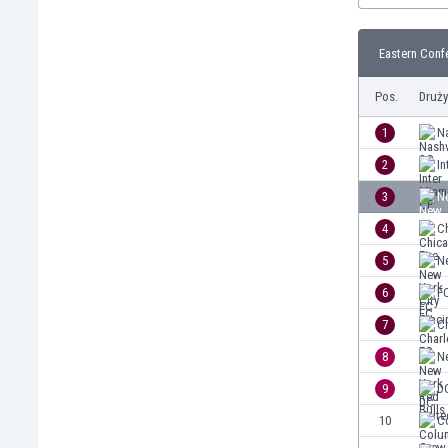
Brunei
Bułgaria
Eastern Confe
Burkina Faso
Burundi
Pos.
Druż
Chile
Chiny
1
Na
Chorwacja
2
In
Curaçao
3
N
Cypr
Czechy
4
Ch
Dania
5
N
Dominikana
6
FC
Egipt
Ekwador
7
Ch
Estonia
8
N
Eswatini
9
D
Etiopia
Fidżi
10
C
Filipiny