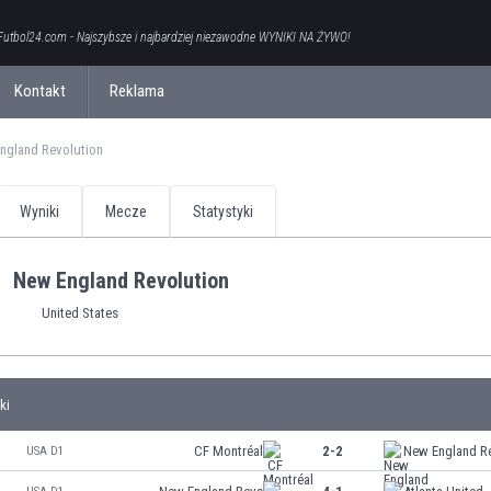
Futbol24.com - Najszybsze i najbardziej niezawodne WYNIKI NA ŻYWO!
Kontakt
Reklama
ngland Revolution
Wyniki
Mecze
Statystyki
New England Revolution
United States
ki
CF Montréal
2-2
New England R
USA D1