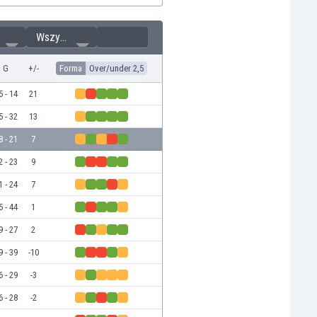
Wszystkie
G
+/-
Forma
Over/under 2,5
5 - 14
21
5 - 32
13
8 - 21
7
2 - 23
9
1 - 24
7
5 - 44
1
9 - 27
2
9 - 39
-10
6 - 29
-3
6 - 28
-2