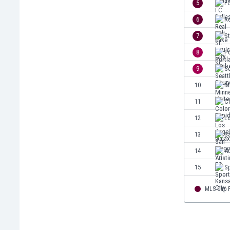
5
FC
Irlandia Północna
6
Re
Islandia
7
St
Izrael
Jamajka
8
P
Japonia
9
S
Jemen
10
M
Jordania
Kambodża
11
C
Kamerun
12
L
Kanada
13
S
Katar
Kazachstan
14
A
Kenia
15
Sp
Kirgistan
Kolumbia
MLS Cup P
Korea Południowa
Kosowo
Kostaryka