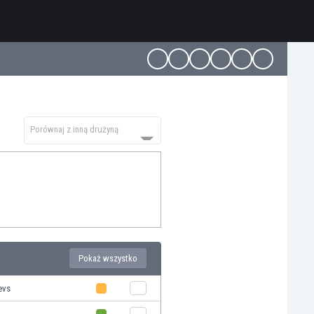
Porównaj z inną drużyną
Pokaż wszystko
evs