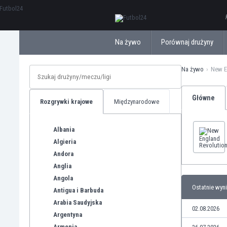
ΕλληνικάБългарски
Na żywo
Porównaj drużyny
Na żywo
New E
Główne
Rozgrywki krajowe
Międzynarodowe
Albania
Algieria
Andora
Anglia
Angola
Ostatnie wyni
Antigua i Barbuda
Arabia Saudyjska
02.08.2026
Argentyna
Armenia