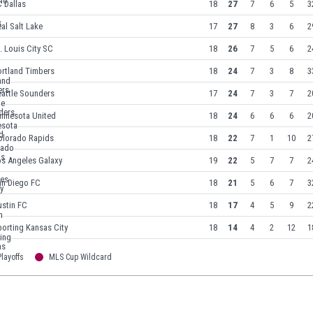
 Dallas
18
27
7
6
5
3
al Salt Lake
17
27
8
3
6
2
. Louis City SC
18
26
7
5
6
2
ortland Timbers
18
24
7
3
8
3
eattle Sounders
17
24
7
3
7
2
innesota United
18
24
6
6
6
2
olorado Rapids
18
22
7
1
10
2
os Angeles Galaxy
19
22
5
7
7
2
an Diego FC
18
21
5
6
7
3
ustin FC
18
17
4
5
9
2
orting Kansas City
18
14
4
2
12
1
layoffs
MLS Cup Wildcard