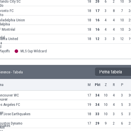
lando City SC
18
20
6
2
10
3
oronto FC
18
17
3
8
7
2
iladelphia Union
18
16
4
4
10
2
F Montréal
18
16
4
4
10
2
lanta United
18
12
3
3
12
1
layoffs
MLS Cup Wildcard
Pełna tabela
erence - Tabela
yna
M
Pkt
Z
R
P
ancouver WC
17
34
10
4
3
3
os Angeles FC
19
34
10
4
5
3
an Jose Earthquakes
18
33
10
3
5
3
ouston Dynamo
17
29
9
2
6
2