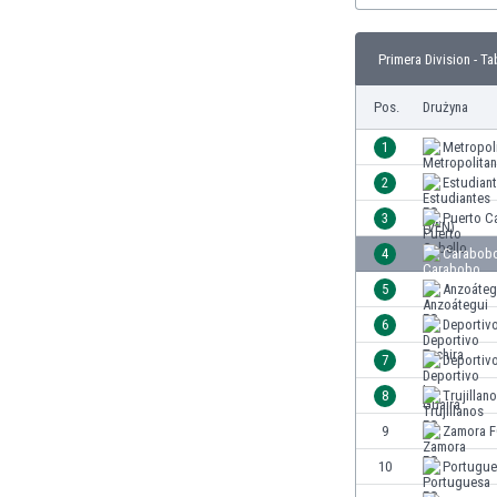
Brunei
Bułgaria
Primera Division - Ta
Burkina Faso
Burundi
Pos.
Drużyna
Chile
Chiny
1
Metropol
Chorwacja
2
Estudian
Curaçao
3
Puerto C
Cypr
Czechy
4
Carabob
Dania
5
Anzoáteg
Dominikana
6
Deportivo
Egipt
Ekwador
7
Deportivo
Estonia
8
Trujillan
Eswatini
9
Zamora 
Etiopia
Fidżi
10
Portugue
Filipiny