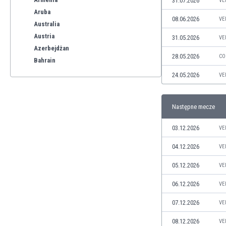
31.07.2026
VE
Aruba
08.06.2026
VE
Australia
Austria
31.05.2026
VE
Azerbejdżan
28.05.2026
CO
Bahrain
Bangladesz
24.05.2026
VE
Barbados
Belgia
Następne mecze
Benelux
Bermudy
03.12.2026
VE
Bhutan
Białoruś
04.12.2026
VE
Birma
05.12.2026
VE
Boliwia
Bonaire
06.12.2026
VE
Bośnia i Hercegowina
07.12.2026
VE
Botswana
Brazylia
08.12.2026
VE