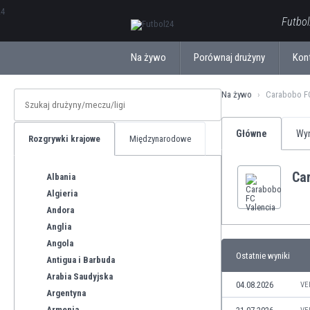
ΕλληνικάБългарски
Futbol
Na żywo
Porównaj drużyny
Kon
Na żywo
Carabobo FC
Główne
Wyn
Rozgrywki krajowe
Międzynarodowe
Ca
Albania
Algieria
Andora
Anglia
Angola
Ostatnie wyniki
Antigua i Barbuda
Arabia Saudyjska
04.08.2026
VE
Argentyna
Armenia