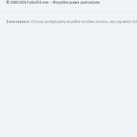
© 2000-2026 Futbol24.com – Wszystkie prawa zastrzeżone.
Kuwejt
Liban
Libia
Zastrzeżenie:
Chociaż podejmujemy wszelkie możliwe starania, aby zapewnić dokł
Liechtenstein
Litwa
Luksemburg
Łotwa
Macedonia Północna
Makau
Malawi
Malezja
Mali
Malta
Maroko
Martynika
Mauretania
Meksyk
Mołdawia
Mongolia