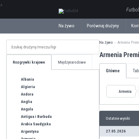
ΕλληνικάБългарски
Futbol
Na żywo
Porównaj drużyny
Kon
Na żywo
Armenia Prem
Armenia Prem
Rozgrywki krajowe
Międzynarodowe
Główne
Tab
Albania
Algieria
Armenia
Andora
Anglia
Angola
Antigua i Barbuda
Ostatnie wyniki
Arabia Saudyjska
27.05.2026
Argentyna
Armenia