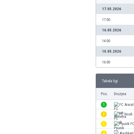
Brunei
17.05.2026
Bułgaria
Burkina Faso
17:00
Burundi
16.05.2026
Chile
Chiny
14:00
Chorwacja
10.05.2026
Curaçao
Cypr
16:00
Czechy
Dania
Tabela ligi
Dominikana
Egipt
Pos.
Drużyna
Ekwador
Estonia
1
FC Ararat
Eswatini
2
FC Noah
Etiopia
3
Pyunik F
Fidżi
Filipiny
4
Alashkert