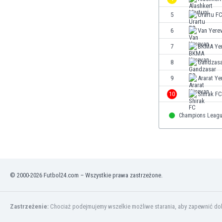
Finlandia
5
Urartu F
Francja
6
Van Yere
Gabon
Gambia
7
BKMA Ye
Ghana
8
Gandzasa
Gibraltar
9
Ararat Ye
Grecja
Gruzja
10
Shirak FC
Gwatemala
Haiti
Champions Leag
Hiszpania
Holandia
Honduras
Hong Kong
Indie
© 2000-2026 Futbol24.com – Wszystkie prawa zastrzeżone.
Indonezja
Irak
Zastrzeżenie:
Chociaż podejmujemy wszelkie możliwe starania, aby zapewnić dokł
Iran
Irlandia