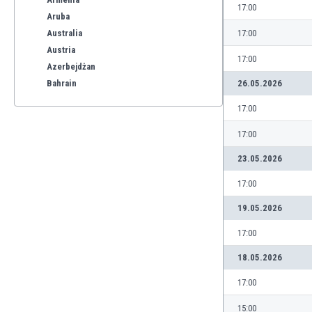
17:00
Aruba
Australia
17:00
Austria
17:00
Azerbejdżan
Bahrain
26.05.2026
Bangladesz
17:00
Barbados
Belgia
17:00
Benelux
23.05.2026
Bermudy
Bhutan
17:00
Białoruś
19.05.2026
Birma
17:00
Boliwia
Bonaire
18.05.2026
Bośnia i Hercegowina
17:00
Botswana
Brazylia
15:00