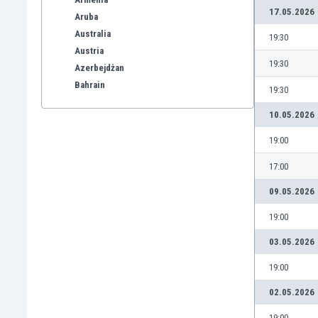
17.05.2026
Aruba
Australia
19:30
Austria
19:30
Azerbejdżan
Bahrain
19:30
Bangladesz
10.05.2026
Barbados
Belgia
19:00
Benelux
17:00
Bermudy
Bhutan
09.05.2026
Białoruś
19:00
Birma
Boliwia
03.05.2026
Bonaire
19:00
Bośnia i Hercegowina
Botswana
02.05.2026
Brazylia
19:00