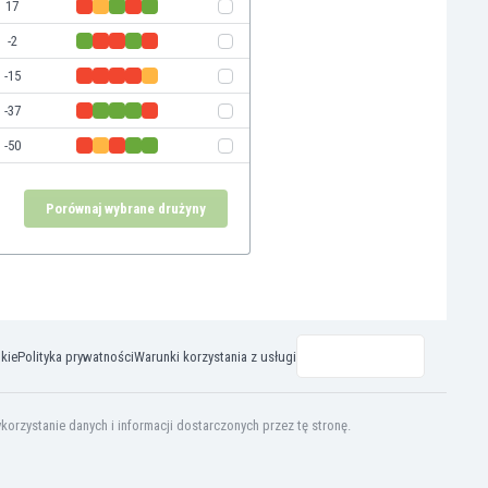
17
-2
-15
-37
-50
Porównaj wybrane drużyny
okie
Polityka prywatności
Warunki korzystania z usługi
rzystanie danych i informacji dostarczonych przez tę stronę.