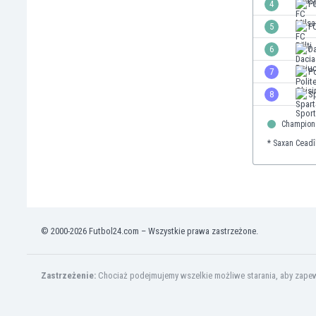
4
F
Finlandia
5
FC
Francja
Gabon
6
Da
Gambia
7
Po
Ghana
8
Sp
Gibraltar
Grecja
Champion
Gruzja
* Saxan Ceadî
Gwatemala
Haiti
Hiszpania
Holandia
Honduras
© 2000-2026 Futbol24.com – Wszystkie prawa zastrzeżone.
Hong Kong
Indie
Indonezja
Zastrzeżenie:
Chociaż podejmujemy wszelkie możliwe starania, aby zapewn
Irak
Iran
Irlandia