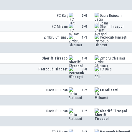
FC Bălți
0-0
Dacia Buiucani
FC Milsami
0-0
Sheriff Tiraspol
Zimbru Chisinau
1-1
Petrocub Hîncești
Sheriff Tiraspol
1-0
Zimbru Chisinau
Petrocub Hîncești
3-0
FC Bălți
Dacia Buiucani
1-2
FC Milsami
Dacia Buiucani
1-2
Sheriff Tiraspol
FC Milsami
0-3
Petrocub Hîncești