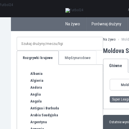
ΕλληνικάБългарски
Na żywo
Porównaj drużyny
Na żywo
Mold
Moldova S
Rozgrywki krajowe
Międzynarodowe
Główne
Albania
Algieria
Mold
Andora
Anglia
Super Leag
Angola
Antigua i Barbuda
Arabia Saudyjska
Argentyna
Ostatnie wyni
Armenia