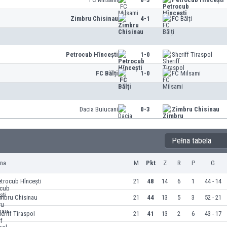
Zimbru Chisinau
4-1
FC Bălți
Petrocub Hîncești
1-0
Sheriff Tiraspol
FC Bălți
1-0
FC Milsami
Dacia Buiucani
0-3
Zimbru Chisinau
Pełna tabela
yna
M
Pkt
Z
R
P
G
trocub Hîncești
21
48
14
6
1
44 - 14
imbru Chisinau
21
44
13
5
3
52 - 21
eriff Tiraspol
21
41
13
2
6
43 - 17