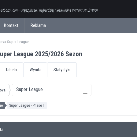
Futbol24.com - Najszybsze i najbardziej niezawodne WYNIKI NA ŻYWO!
Kontakt
Reklama
ova Super League
uper League 2025/2026 Sezon
Tabela
Wyniki
Statystyki
Super League
ova
ue
Super League - Phase II
ki