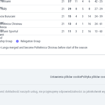
C Milsami
21
37
11
4
6
42 - 25
 Bălți
21
29
8
5
8
27 - 29
cia Buiucani
21
15
4
3
14
24 - 39
litehnica Chisinau
21
13
4
1
16
24 - 61
artanii Sportul
21
11
3
2
16
13 - 63
ship Group
Relegation Group
r-Lunga merged and become Politehnica Chisinau before start of the season
Ustawienia plików cookie
Polityka plików co
ić dokładność naszych usług, nie przyjmujemy odpowiedzialności za jakiekolwiek wyko