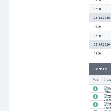
Brunei
Bułgaria
17:00
Burkina Faso
26.04.2026
Burundi
Chile
19:00
Chiny
17:00
Chorwacja
Curaçao
25.04.2026
Cypr
18:00
Czechy
Dania
Dominikana
Tabela ligi
Egipt
Ekwador
Pos.
Druż
Estonia
1
Pe
Eswatini
2
Z
Etiopia
Fidżi
3
Sh
Filipiny