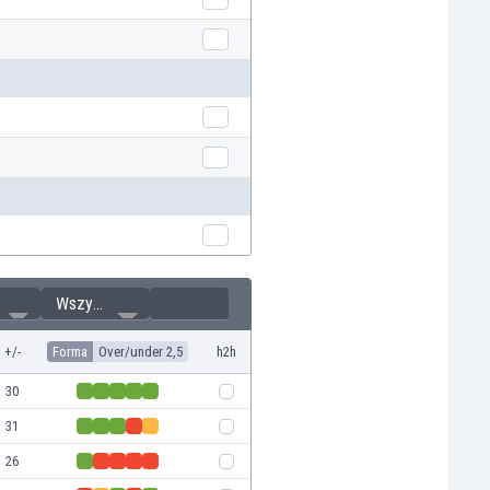
Wszystkie
+/-
Forma
Over/under 2,5
h2h
30
31
26