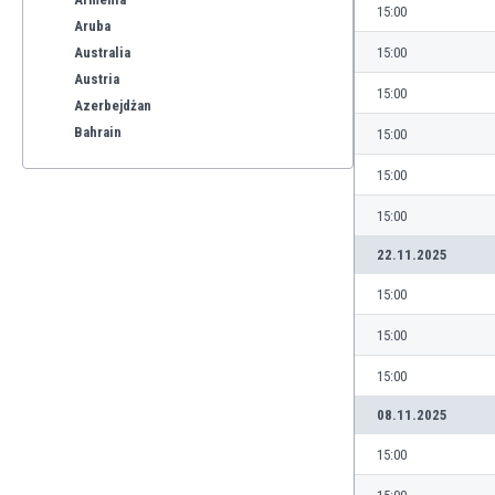
15:00
Aruba
Australia
15:00
Austria
15:00
Azerbejdżan
Bahrain
15:00
Bangladesz
15:00
Barbados
Belgia
15:00
Benelux
22.11.2025
Bermudy
Bhutan
15:00
Białoruś
15:00
Birma
Boliwia
15:00
Bonaire
08.11.2025
Bośnia i Hercegowina
Botswana
15:00
Brazylia