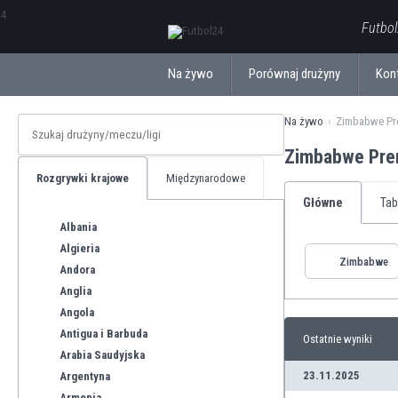
ΕλληνικάБългарски
Futbol
Na żywo
Porównaj drużyny
Kon
Na żywo
Zimbabwe Pr
Zimbabwe Pre
Rozgrywki krajowe
Międzynarodowe
Główne
Tab
Albania
Algieria
Zimbabwe
Andora
Anglia
Angola
Antigua i Barbuda
Ostatnie wyniki
Arabia Saudyjska
23.11.2025
Argentyna
Armenia