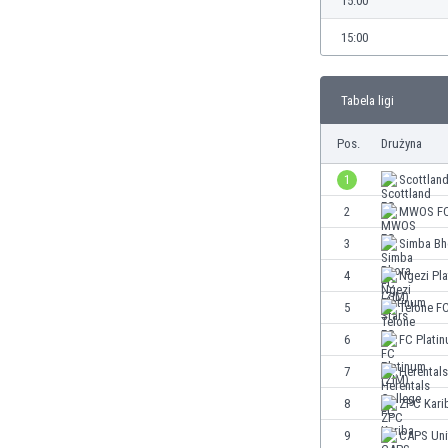
15:00
Brunei
Bułgaria
15:00
Burkina Faso
Burundi
Tabela ligi
Chile
Chiny
Pos.
Drużyna
Chorwacja
Curaçao
1
Scottlan
Cypr
2
MWOS F
Czechy
3
Simba Bh
Dania
Dominikana
4
Ngezi Pla
Egipt
5
Telone F
Ekwador
6
FC Plati
Estonia
Eswatini
7
Herental
Etiopia
8
ZPC Kari
Fidżi
9
CAPS Uni
Filipiny