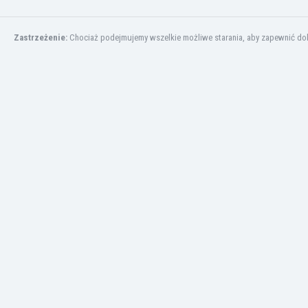
Irlandia Północna
Islandia
Zastrzeżenie:
Chociaż podejmujemy wszelkie możliwe starania, aby zapewnić dokł
Izrael
Jamajka
Japonia
Jemen
Jordania
Kambodża
Kamerun
Kanada
Katar
Kazachstan
Kenia
Kirgistan
Kolumbia
Korea Południowa
Kosowo
Kostaryka