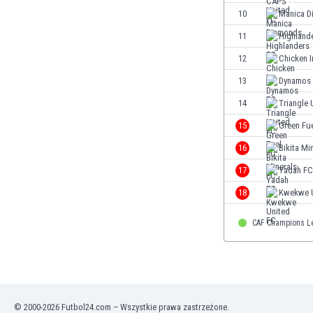
Finlandia
10
Manica D
Francja
11
Highland
Gabon
12
Chicken I
Gambia
Ghana
13
Dynamos
Gibraltar
14
Triangle 
Grecja
15
Green Fu
Gruzja
Gwatemala
16
Bikita Mi
Haiti
17
Yadah FC
Hiszpania
18
Kwekwe U
Holandia
Honduras
CAF Champions L
Hong Kong
Indie
Indonezja
Irak
Iran
© 2000-2026 Futbol24.com – Wszystkie prawa zastrzeżone.
Irlandia