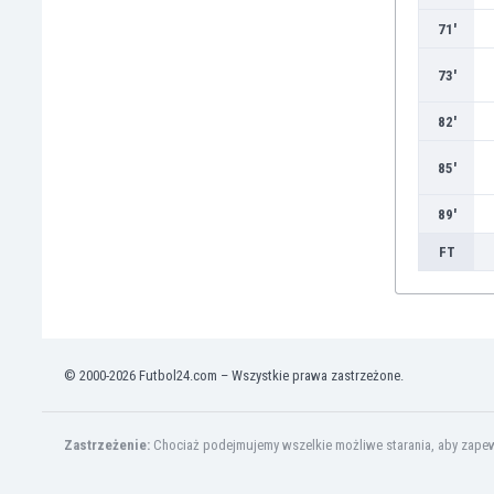
Brunei
71'
Bułgaria
Burkina Faso
73'
Burundi
Chile
82'
Chiny
Chorwacja
85'
Curaçao
89'
Cypr
Czechy
FT
Dania
Dominikana
Egipt
Ekwador
© 2000-2026 Futbol24.com – Wszystkie prawa zastrzeżone.
Estonia
Eswatini
Etiopia
Zastrzeżenie:
Chociaż podejmujemy wszelkie możliwe starania, aby zapewn
Fidżi
Filipiny