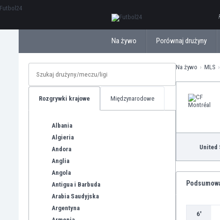
ΕλληνικάБългарски
Na żywo
Porównaj drużyny
Na żywo
MLS
Rozgrywki krajowe
Międzynarodowe
Albania
Algieria
United 
Andora
Anglia
Angola
Podsumow
Antigua i Barbuda
Arabia Saudyjska
Argentyna
6'
Armenia