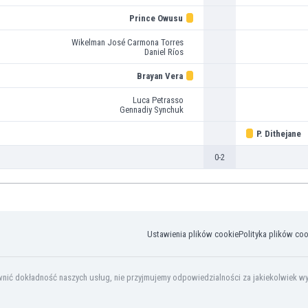
Prince Owusu
Wikelman José Carmona Torres
Daniel Ríos
Brayan Vera
Luca Petrasso
Gennadiy Synchuk
P. Dithejane
0-2
Ustawienia plików cookie
Polityka plików co
ić dokładność naszych usług, nie przyjmujemy odpowiedzialności za jakiekolwiek wyko