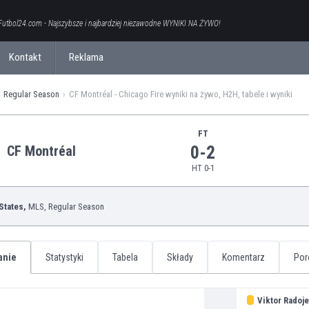
Futbol24.com - Najszybsze i najbardziej niezawodne WYNIKI NA ŻYWO!
Kontakt
Reklama
Regular Season
CF Montréal - Chicago Fire wyniki na żywo, H2H, tabele i wyniki
FT
0-2
CF Montréal
HT 0-1
States,
MLS
, Regular Season
anie
Statystyki
Tabela
Składy
Komentarz
Por
Viktor Radoje