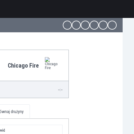
Chicago Fire
--:--
ównaj drużyny
vić