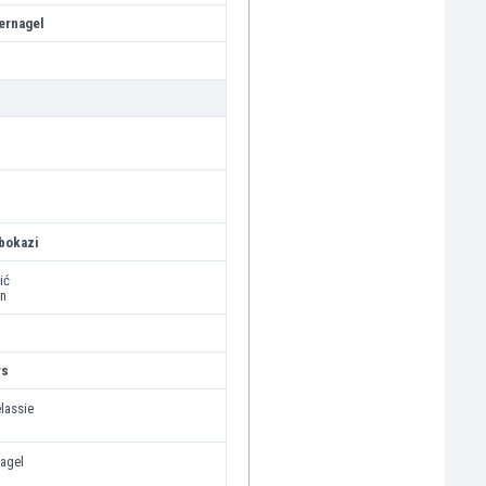
ernagel
bokazi
ić
n
rs
lassie
nagel