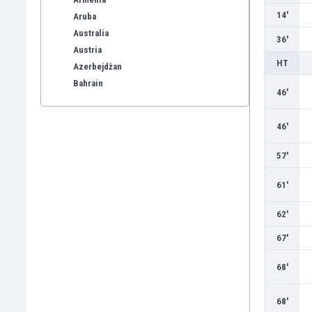
14'
Aruba
Australia
36'
Austria
HT
Azerbejdżan
Bahrain
46'
Bangladesz
Barbados
46'
Belgia
Benelux
57'
Bermudy
Bhutan
61'
Białoruś
62'
Birma
Boliwia
67'
Bonaire
Bośnia i Hercegowina
68'
Botswana
Brazylia
68'