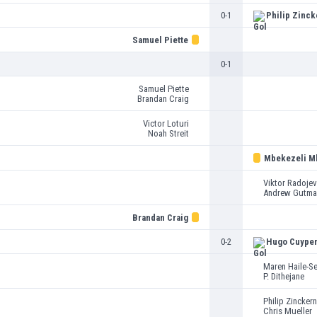
0-1
Philip Zinck
Samuel Piette
0-1
Samuel Piette
Brandan Craig
Victor Loturi
Noah Streit
Mbekezeli M
Viktor Radojev
Andrew Gutma
Brandan Craig
0-2
Hugo Cuype
Maren Haile-Se
P. Dithejane
Philip Zincker
Chris Mueller