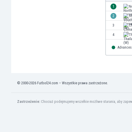
1
N
2
S
3
C
4
Th
Advances 
© 2000-2026 Futbol24.com – Wszystkie prawa zastrzeżone.
Zastrzeżenie:
Chociaż podejmujemy wszelkie możliwe starania, aby zapewn