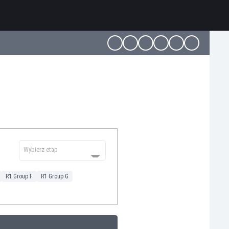
Wybierz etap
R1 Group F
R1 Group G