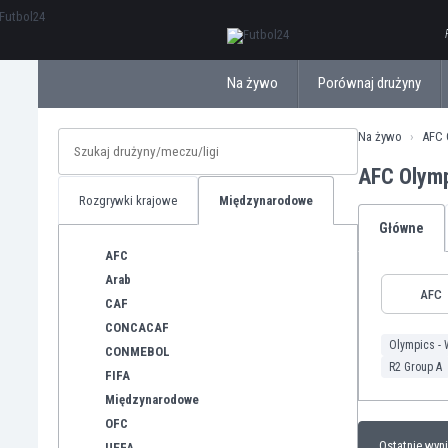
ΕλληνικάБългарски
Na żywo
Porównaj drużyny
Na żywo
AFC 
AFC Olymp
Rozgrywki krajowe
Międzynarodowe
Główne
AFC
Arab
AFC
CAF
CONCACAF
Olympics - 
CONMEBOL
R2 Group A
FIFA
Międzynarodowe
OFC
Ostatnie wyni
UEFA