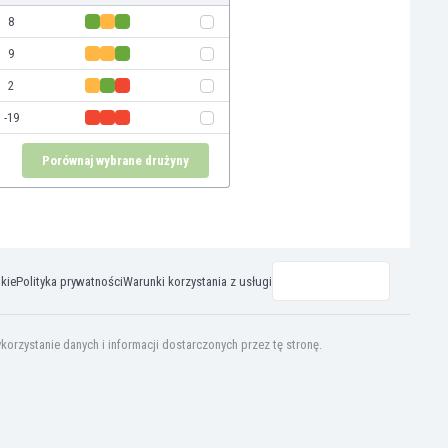
8
9
2
-19
Porównaj wybrane drużyny
okie
Polityka prywatności
Warunki korzystania z usługi
rzystanie danych i informacji dostarczonych przez tę stronę.