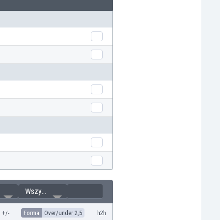
Wszystkie
+/-
Forma
Over/under 2,5
h2h