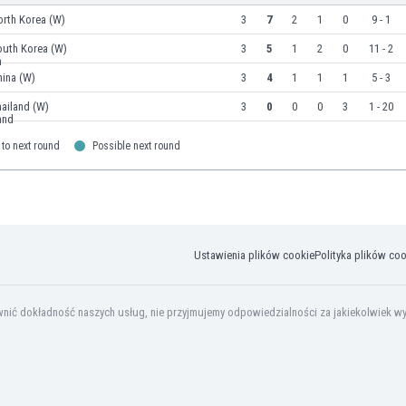
orth Korea (W)
3
7
2
1
0
9 - 1
outh Korea (W)
3
5
1
2
0
11 - 2
hina (W)
3
4
1
1
1
5 - 3
ailand (W)
3
0
0
0
3
1 - 20
to next round
Possible next round
Ustawienia plików cookie
Polityka plików co
ić dokładność naszych usług, nie przyjmujemy odpowiedzialności za jakiekolwiek wyko