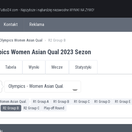
Futbol24.com - Najszybsze i najbardziej niezawodne WYNIKI NA ŻYWO!
Kontakt
Reklama
Olympics Women Asian Qual
R2 Group B
ics Women Asian Qual 2023 Sezon
Tabela
Wyniki
Mecze
Statystyki
Olympics - Women Asian Qual.
Women Asian Qual.
R1 Group A
R1 Group B
R1 Group C
R1 Group D
R1 Group E
R2 Group B
R2 Group C
Play-off Round
ki