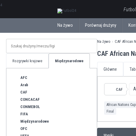
ΕλληνικάБългарски
Futbol
Na żywo
Porównaj drużyny
Kon
Na żywo
CAF African 
CAF African N
Rozgrywki krajowe
Międzynarodowe
Główne
Tab
AFC
Arab
A
CAF
CAF
CONCACAF
African Nations Cup
CONMEBOL
Final
FIFA
Międzynarodowe
OFC
Wyniki
UEFA