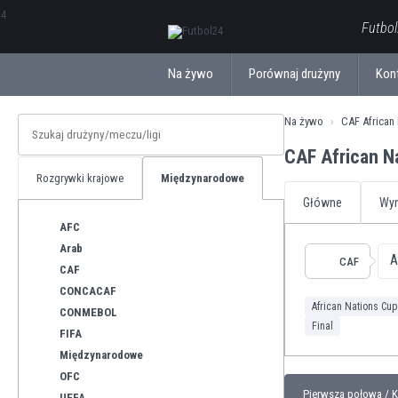
ΕλληνικάБългарски
Futbol
Na żywo
Porównaj drużyny
Kon
Na żywo
CAF African
CAF African N
Rozgrywki krajowe
Międzynarodowe
Główne
Wyn
AFC
Arab
A
CAF
CAF
CONCACAF
African Nations Cup
CONMEBOL
Final
FIFA
Międzynarodowe
OFC
Pierwsza połowa / 
UEFA