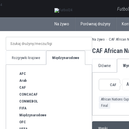
ΕλληνικάБългарски
Futbol
Na żywo
Porównaj drużyny
Kon
Na żywo
CAF African 
CAF African N
Rozgrywki krajowe
Międzynarodowe
Główne
Wyn
AFC
Arab
A
CAF
CAF
CONCACAF
African Nations Cup
CONMEBOL
Final
FIFA
Międzynarodowe
OFC
Wyniki
UEFA