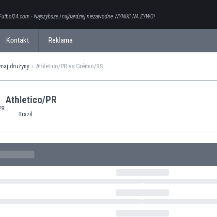
Futbol24.com - Najszybsze i najbardziej niezawodne WYNIKI NA ŻYWO!
Kontakt
Reklama
naj drużyny
Athletico/PR vs Grêmio/RS
Athletico/PR
Brazil