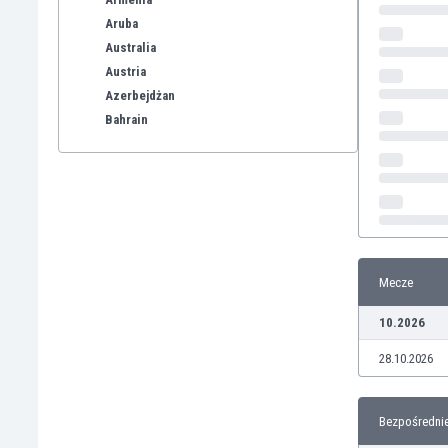
Aruba
Australia
Austria
Azerbejdżan
Bahrain
Bangladesz
Barbados
Belgia
Benelux
Bermudy
Bhutan
Mecze
Białoruś
Birma
10.2026
Boliwia
28.10.2026
Bonaire
Bośnia i Hercegowina
Botswana
Bezpośrednie
Brazylia