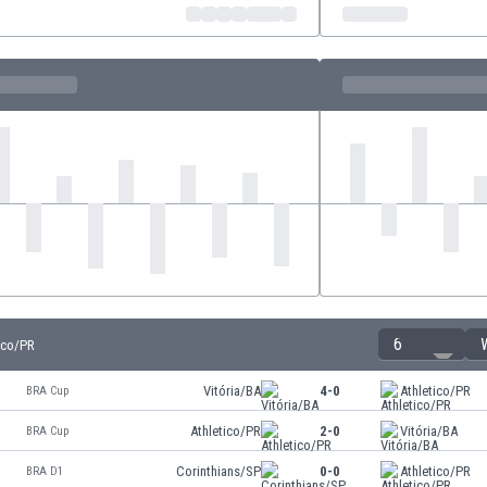
6
tico/PR
Vitória/BA
4-0
Athletico/PR
BRA Cup
Athletico/PR
2-0
Vitória/BA
BRA Cup
Corinthians/SP
0-0
Athletico/PR
BRA D1