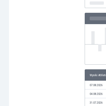
Irlandia Północna
Islandia
Izrael
Jamajka
Japonia
Jemen
Jordania
Kambodża
Kamerun
Kanada
Katar
Kazachstan
Kenia
Wyniki Athle
Kirgistan
Kolumbia
07.08.2026
Korea Południowa
04.08.2026
Kosowo
Kostaryka
31.07.2026