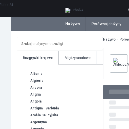
ΕλληνικάБългарски
Na żywo
Porównaj drużyny
Na żywo
Porów
Rozgrywki krajowe
Międzynarodowe
Albania
Algieria
Andora
Anglia
Angola
Antigua i Barbuda
Arabia Saudyjska
Argentyna
Armenia