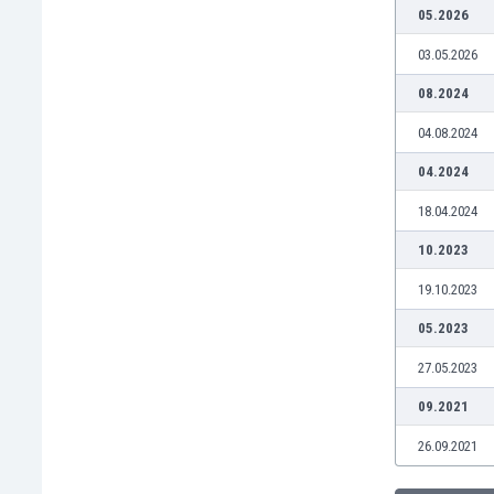
Brunei
05.2026
Bułgaria
03.05.2026
Burkina Faso
Burundi
08.2024
Chile
04.08.2024
Chiny
Chorwacja
04.2024
Curaçao
18.04.2024
Cypr
Czechy
10.2023
Dania
19.10.2023
Dominikana
Egipt
05.2023
Ekwador
27.05.2023
Estonia
Eswatini
09.2021
Etiopia
26.09.2021
Fidżi
Filipiny