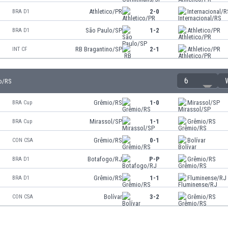
Athletico/PR
2-0
Internacional/R
BRA D1
São Paulo/SP
1-2
Athletico/PR
BRA D1
RB Bragantino/SP
2-1
Athletico/PR
INT CF
6
o/RS
Grêmio/RS
1-0
Mirassol/SP
BRA Cup
Mirassol/SP
1-1
Grêmio/RS
BRA Cup
Grêmio/RS
0-1
Bolívar
CON CSA
Botafogo/RJ
P-P
Grêmio/RS
BRA D1
Grêmio/RS
1-1
Fluminense/RJ
BRA D1
Bolívar
3-2
Grêmio/RS
CON CSA