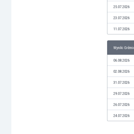
Kuwejt
25.07.2026
Liban
Libia
23.07.2026
Liechtenstein
11.07.2026
Litwa
Luksemburg
Łotwa
Wyniki Grêmi
Macedonia Północna
Makau
06.08.2026
Malawi
02.08.2026
Malezja
Mali
31.07.2026
Malta
29.07.2026
Maroko
Martynika
26.07.2026
Mauretania
24.07.2026
Meksyk
Mołdawia
Mongolia