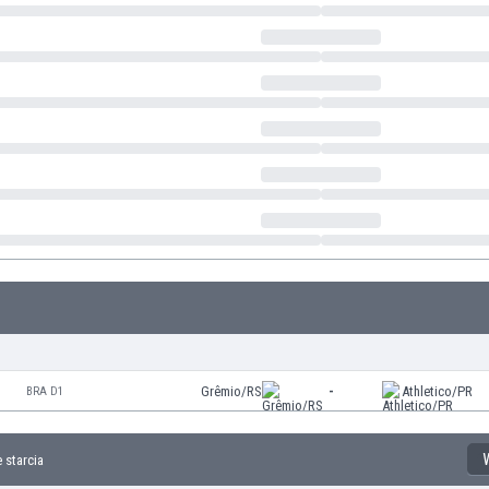
Grêmio/RS
-
Athletico/PR
BRA D1
 starcia