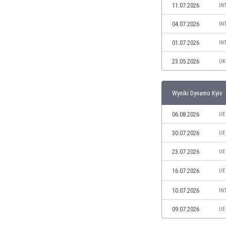
11.07.2026
IN
Irlandia Północna
Islandia
04.07.2026
IN
Izrael
01.07.2026
IN
Jamajka
Japonia
23.05.2026
UK
Jemen
Jordania
Wyniki Dynamo Kyiv
Kambodża
Kamerun
06.08.2026
UE
Kanada
Katar
30.07.2026
UE
Kazachstan
23.07.2026
UE
Kenia
Kirgistan
16.07.2026
UE
Kolumbia
10.07.2026
IN
Korea Południowa
Kosowo
09.07.2026
UE
Kostaryka