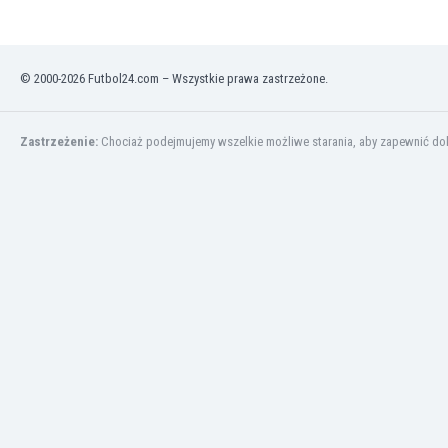
Kuwejt
Liban
Libia
© 2000-2026 Futbol24.com – Wszystkie prawa zastrzeżone.
Liechtenstein
Litwa
Luksemburg
Zastrzeżenie:
Chociaż podejmujemy wszelkie możliwe starania, aby zapewnić dokł
Łotwa
Macedonia Północna
Makau
Malawi
Malezja
Mali
Malta
Maroko
Martynika
Mauretania
Meksyk
Mołdawia
Mongolia