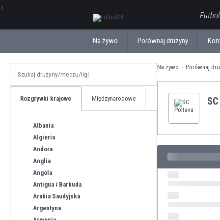
ΕλληνικάБългарски
Futbol
Na żywo
Porównaj drużyny
Kon
Na żywo
Porównaj dru
Rozgrywki krajowe
Międzynarodowe
SC
Albania
Algieria
Andora
Anglia
Angola
Antigua i Barbuda
Arabia Saudyjska
Argentyna
Armenia