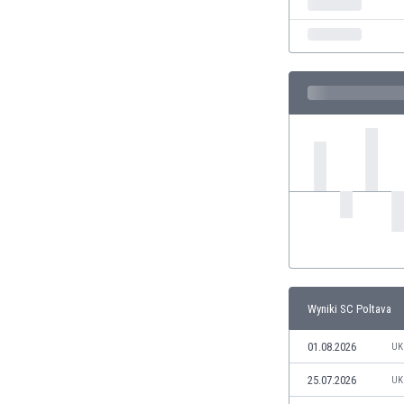
Finlandia
Francja
Gabon
Gambia
Ghana
Gibraltar
Grecja
Gruzja
Gwatemala
Haiti
Hiszpania
Holandia
Honduras
Hong Kong
Wyniki SC Poltava
Indie
Indonezja
01.08.2026
UK
Irak
25.07.2026
UK
Iran
Irlandia