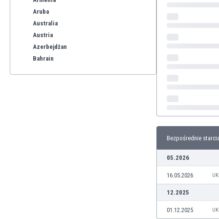
Aruba
Australia
Austria
Azerbejdżan
Bahrain
Bangladesz
Barbados
Belgia
Benelux
Bermudy
Bhutan
Bezpośrednie starci
Białoruś
Birma
05.2026
Boliwia
16.05.2026
Bonaire
UK
Bośnia i Hercegowina
12.2025
Botswana
01.12.2025
UK
Brazylia