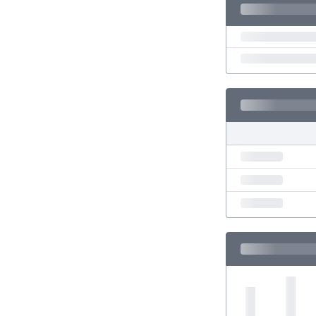
Finlandia
Francja
Gabon
Gambia
Ghana
Gibraltar
Grecja
Gruzja
Gwatemala
Haiti
Hiszpania
Holandia
Honduras
Hong Kong
Indie
Indonezja
Irak
Iran
Irlandia