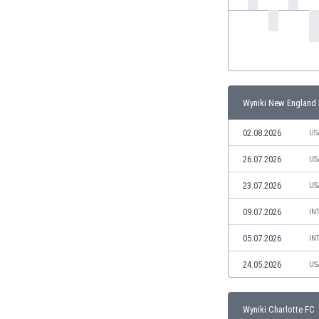
Irlandia Północna
Islandia
Izrael
Jamajka
Japonia
Jemen
Wyniki New England
Jordania
02.08.2026
US
Kambodża
Kamerun
26.07.2026
US
Kanada
23.07.2026
US
Katar
Kazachstan
09.07.2026
IN
Kenia
05.07.2026
Kirgistan
IN
Kolumbia
24.05.2026
US
Korea Południowa
Kosowo
Kostaryka
Wyniki Charlotte FC