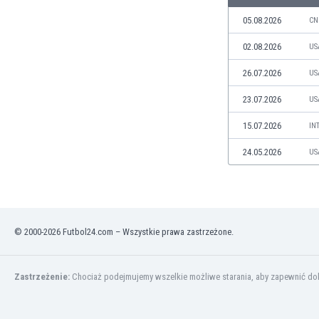
Kuwejt
05.08.2026
CN
Liban
Libia
02.08.2026
US
Liechtenstein
26.07.2026
Litwa
US
Luksemburg
23.07.2026
US
Łotwa
Macedonia Północna
15.07.2026
IN
Makau
24.05.2026
US
Malawi
Malezja
Mali
Malta
Maroko
© 2000-2026 Futbol24.com – Wszystkie prawa zastrzeżone.
Martynika
Mauretania
Zastrzeżenie:
Chociaż podejmujemy wszelkie możliwe starania, aby zapewnić dokł
Meksyk
Mołdawia
Mongolia