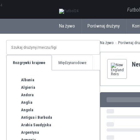
ΕλληνικάБългарски
Futbol
Na żywo
Porównaj drużyny
Kon
Na żywo
Porównaj dru
Rozgrywki krajowe
Międzynarodowe
Ne
Albania
Algieria
Andora
Anglia
Angola
Antigua i Barbuda
Arabia Saudyjska
Argentyna
Armenia