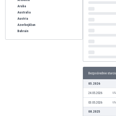
Aruba
Australia
Austria
Azerbejdżan
Bahrain
Bangladesz
Barbados
Belgia
Benelux
Bermudy
Bhutan
Bezpośrednie starci
Białoruś
Birma
05.2026
Boliwia
24.05.2026
Bonaire
US
Bośnia i Hercegowina
03.05.2026
US
Botswana
08.2025
Brazylia