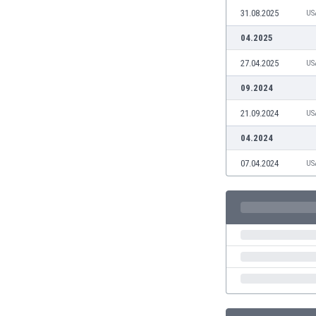
Brunei
31.08.2025
US
Bułgaria
04.2025
Burkina Faso
Burundi
27.04.2025
US
Chile
09.2024
Chiny
Chorwacja
21.09.2024
US
Curaçao
04.2024
Cypr
Czechy
07.04.2024
US
Dania
Dominikana
Egipt
Ekwador
Estonia
Eswatini
Etiopia
Fidżi
Filipiny