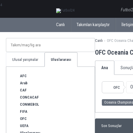
ΕλληνικάБългарски
Futbol2
Canlı
Takımları karşılaştır
İletişi
Canlı
OFC Oceania Ch
OFC Oceania 
Ulusal yarışmalar
Uluslararası
Ana
Sonuçl
AFC
Arab
O
OFC
CAF
CONCACAF
Oceania Champion
CONMEBOL
FIFA
OFC
UEFA
Son Sonuçlar
Uluslararası