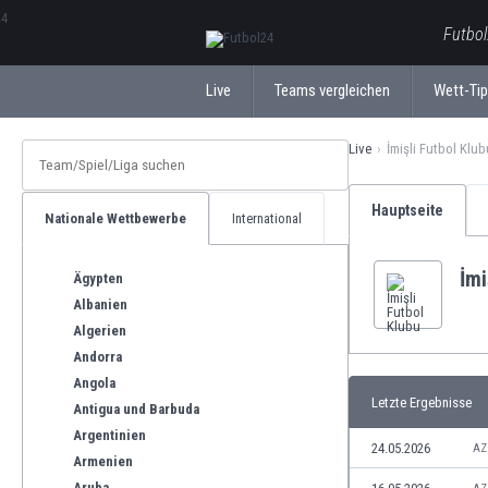
ΕλληνικάБългарски
Futbol
Live
Teams vergleichen
Wett-Ti
Live
İmişli Futbol Klub
Hauptseite
Nationale Wettbewerbe
International
İmi
Ägypten
Albanien
Algerien
Andorra
Angola
Letzte Ergebnisse
Antigua und Barbuda
Argentinien
24.05.2026
AZ
Armenien
Aruba