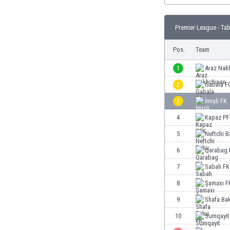
Burundi
Chile
Premier League - Tab
China
Costa Rica
Pos.
Team
Curaçao
Dänemark
1
Araz Nak
Deutschland
2
Gabala F
Dominikanische Republik
3
İmişli FK
Ekuador
El Salvador
4
Kapaz PF
Elfenbeinküste
5
Neftchi 
England
6
Qarabag 
Estland
Eswatini
7
Sabah FK
Färöer
8
Şamaxı F
Fiji
9
Shafa Ba
Finnland
Frankreich
10
Sumqayit
Gabun