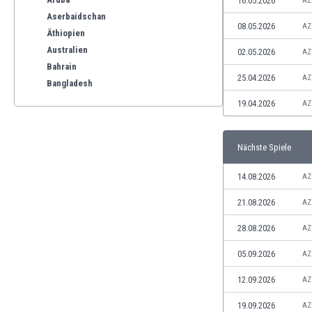
16.05.2026
AZ
Aserbaidschan
08.05.2026
AZ
Äthiopien
Australien
02.05.2026
AZ
Bahrain
25.04.2026
AZ
Bangladesh
Barbados
19.04.2026
AZ
Belgien
Benelux
Nächste Spiele
Bermuda-Inseln
Bhutan
14.08.2026
AZ
Bolivien
Bonaire
21.08.2026
AZ
Bosnien und Herzegowina
28.08.2026
AZ
Botswana
Brasilien
05.09.2026
AZ
Brunei
12.09.2026
AZ
Bulgarien
Burkina Faso
19.09.2026
AZ