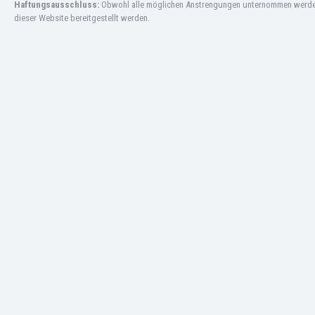
Haftungsausschluss:
Obwohl alle möglichen Anstrengungen unternommen werden, 
Macao
dieser Website bereitgestellt werden.
Malawi
Malaysia
Mali
Malta
Marokko
Martinique
Mauretanien
Mexiko
Moldawien
Mongolei
Montenegro
Mosambik
Myanmar
Namibia
Neuseeland
Nicaragua
Niederlande
Nigeria