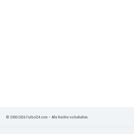
Jordanien
Kambodscha
Kamerun
Kanada
Kasachstan
Katar
Kenia
Kirgisistan
Kolumbien
Kosovo
Kroatien
Kuwait
Lettland
Libanon
Libyen
Liechtenstein
© 2000-2026 Futbol24.com – Alle Rechte vorbehalten.
Litauen
Luxemburg