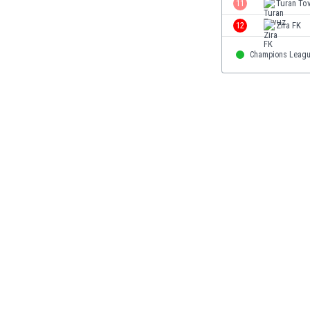
11
Turan To
Gambia
12
Zira FK
Georgien
Ghana
Champions Leag
Gibraltar
Griechenland
Guatemala
Haiti
Honduras
Hong Kong
Indien
Indonesien
Irak
Iran
Island
Israel
Italien
Jamaika
Japan
Jemen