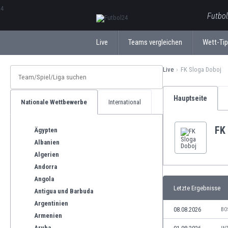
ΕλληνικάБългарски
Futbol
Live
Teams vergleichen
Wett-Ti
Live
FK Sloga Doboj
Hauptseite
Nationale Wettbewerbe
International
FK
Ägypten
Albanien
Algerien
Andorra
Angola
Letzte Ergebnisse
Antigua und Barbuda
Argentinien
08.08.2026
BO
Armenien
Aruba