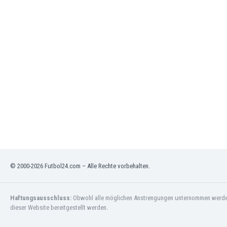
Jordanien
Kambodscha
Kamerun
Kanada
Kasachstan
Katar
Kenia
Kirgisistan
Kolumbien
Kosovo
Kroatien
Kuwait
Lettland
© 2000-2026 Futbol24.com – Alle Rechte vorbehalten.
Libanon
Libyen
Liechtenstein
Haftungsausschluss:
Obwohl alle möglichen Anstrengungen unternommen werden, 
Litauen
dieser Website bereitgestellt werden.
Luxemburg