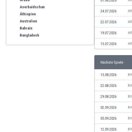
01.08.2026
IN
Aserbaidschan
24.07.2026
IN
Äthiopien
Australien
22.07.2026
IN
Bahrain
19.07.2026
IN
Bangladesh
Barbados
15.07.2026
IN
Belgien
Benelux
Nächste Spiele
Bermuda-Inseln
Bhutan
15.08.2026
BO
Bolivien
Bonaire
22.08.2026
BO
Bosnien und Herzegowina
29.08.2026
BO
Botswana
Brasilien
02.09.2026
BO
Brunei
05.09.2026
BO
Bulgarien
Burkina Faso
12.09.2026
BO