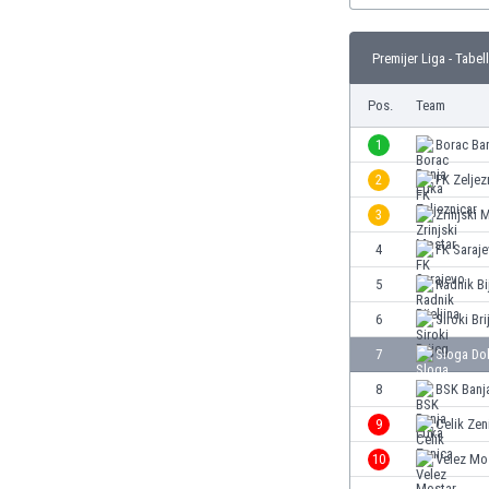
Burundi
Chile
Premijer Liga - Tabel
China
Costa Rica
Pos.
Team
Curaçao
Dänemark
1
Borac Ba
Deutschland
2
FK Zeljez
Dominikanische Republik
3
Zrinjski 
Ekuador
El Salvador
4
FK Saraj
Elfenbeinküste
5
Radnik Bij
England
6
Siroki Bri
Estland
Eswatini
7
Sloga Do
Färöer
8
BSK Banj
Fiji
9
Celik Zen
Finnland
Frankreich
10
Velez Mo
Gabun