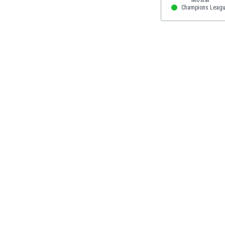
Gambia
Champions Leag
Georgien
Ghana
Gibraltar
Griechenland
Guatemala
Haiti
Honduras
Hong Kong
Indien
Indonesien
Irak
Iran
Island
Israel
Italien
Jamaika
Japan
Jemen