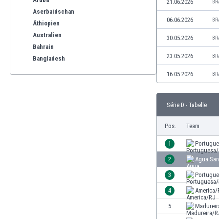
21.06.2026
BR
Aserbaidschan
06.06.2026
BR
Äthiopien
Australien
30.05.2026
BR
Bahrain
23.05.2026
BR
Bangladesh
Barbados
16.05.2026
BR
Belgien
Benelux
Série D - Tabelle
Bermuda-Inseln
Bhutan
Pos.
Team
Bolivien
Bonaire
1
Portugu
Bosnien und Herzegowina
2
Agua San
Botswana
3
Portugu
Brasilien
Brunei
4
America/
Bulgarien
5
Madureir
Burkina Faso