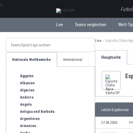
ΕλληνικάБългарски
Futbol
Live
Teams vergleichen
Wett-Ti
Live
Esporte Clube Ág
Hauptseite
Nationale Wettbewerbe
International
Es
Ägypten
Albanien
Algerien
Andorra
Angola
Letzte Ergebnisse
Antigua und Barbuda
Argentinien
27.06.2026
BR
Armenien
Aruba