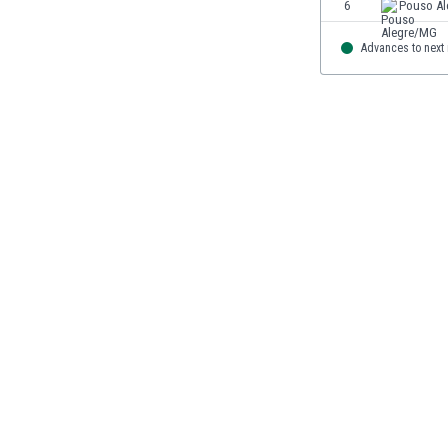
6
Pouso A
Burundi
Chile
Advances to next
China
Costa Rica
Curaçao
Dänemark
Deutschland
Dominikanische Republik
Ekuador
El Salvador
Elfenbeinküste
England
Estland
Eswatini
Färöer
Fiji
Finnland
Frankreich
Gabun