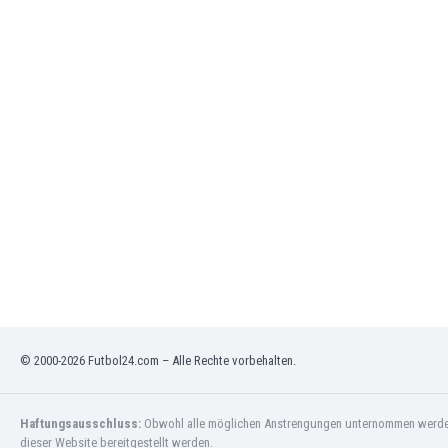
Gambia
Georgien
Ghana
Gibraltar
Griechenland
Guatemala
Haiti
Honduras
Hong Kong
Indien
Indonesien
Irak
Iran
Island
Israel
© 2000-2026 Futbol24.com – Alle Rechte vorbehalten.
Italien
Jamaika
Japan
Haftungsausschluss:
Obwohl alle möglichen Anstrengungen unternommen werden, 
dieser Website bereitgestellt werden.
Jemen