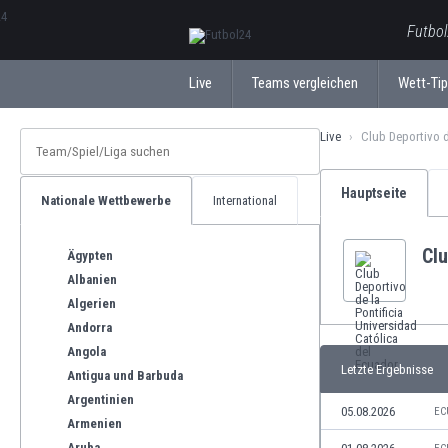
ΕλληνικάБългарски
Futbol
Live
Teams vergleichen
Wett-Ti
Live
Club Deportivo d
Hauptseite
Nationale Wettbewerbe
International
Clu
Ägypten
Albanien
Algerien
Andorra
Angola
Letzte Ergebnisse
Antigua und Barbuda
Argentinien
05.08.2026
EC
Armenien
Aruba