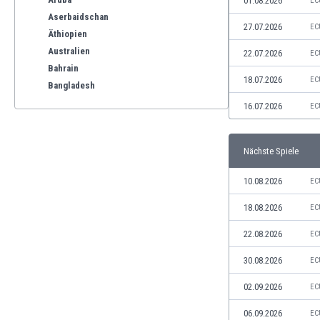
01.08.2026
EC
Aserbaidschan
27.07.2026
EC
Äthiopien
Australien
22.07.2026
EC
Bahrain
18.07.2026
EC
Bangladesh
Barbados
16.07.2026
EC
Belgien
Benelux
Nächste Spiele
Bermuda-Inseln
Bhutan
10.08.2026
EC
Bolivien
Bonaire
18.08.2026
EC
Bosnien und Herzegowina
22.08.2026
EC
Botswana
Brasilien
30.08.2026
EC
Brunei
02.09.2026
EC
Bulgarien
Burkina Faso
06.09.2026
EC