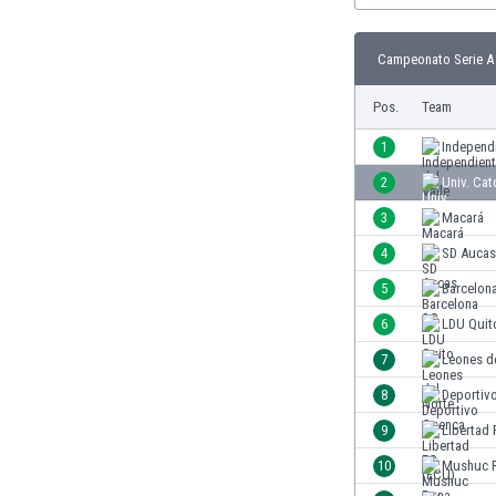
Burundi
Chile
Campeonato Serie A 
China
Costa Rica
Pos.
Team
Curaçao
Dänemark
1
Independi
Deutschland
2
Univ. Cat
Dominikanische Republik
3
Macará
Ekuador
El Salvador
4
SD Aucas
Elfenbeinküste
5
Barcelon
England
6
LDU Quit
Estland
Eswatini
7
Leones d
Färöer
8
Deportiv
Fiji
9
Libertad
Finnland
Frankreich
10
Mushuc 
Gabun