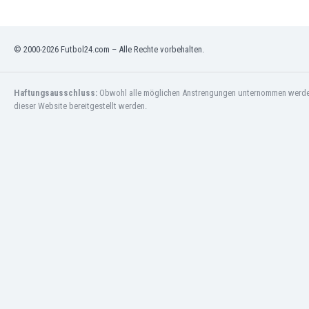
Macao
Malawi
Malaysia
© 2000-2026 Futbol24.com – Alle Rechte vorbehalten.
Mali
Malta
Marokko
Haftungsausschluss:
Obwohl alle möglichen Anstrengungen unternommen werden, 
Martinique
dieser Website bereitgestellt werden.
Mauretanien
Mexiko
Moldawien
Mongolei
Montenegro
Mosambik
Myanmar
Namibia
Neuseeland
Nicaragua
Niederlande
Nigeria