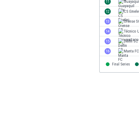
11
Guayaquil
Gambia
12
CS Emele
Georgien
Ghana
13
Orense S
Gibraltar
14
Técnico U
Griechenland
15
Delfin SC
Guatemala
Haiti
16
Manta FC
Honduras
Hong Kong
Final Series
Indien
Indonesien
Irak
Iran
Island
Israel
Italien
Jamaika
Japan
Jemen