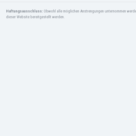
Jordanien
Haftungsausschluss:
Obwohl alle möglichen Anstrengungen unternommen werden, 
Kambodscha
dieser Website bereitgestellt werden.
Kamerun
Kanada
Kasachstan
Katar
Kenia
Kirgisistan
Kolumbien
Kosovo
Kroatien
Kuwait
Lettland
Libanon
Libyen
Liechtenstein
Litauen
Luxemburg