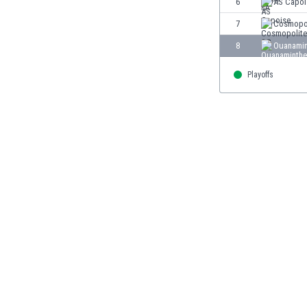
6
AS Capoi
Burundi
Chile
7
Cosmopol
China
8
Ouanamin
Costa Rica
Curaçao
Playoffs
Dänemark
Deutschland
Dominikanische Republik
Ekuador
El Salvador
Elfenbeinküste
England
Estland
Eswatini
Färöer
Fiji
Finnland
Frankreich
Gabun