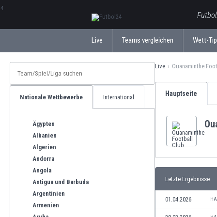
ΕλληνικάБългарски
Futbol
Live
Teams vergleichen
Wett-Ti
Live
Ouanaminthe Foot
Hauptseite
Nationale Wettbewerbe
International
Ou
Ägypten
Albanien
Algerien
Andorra
Angola
Letzte Ergebnisse
Antigua und Barbuda
Argentinien
01.04.2026
HA
Armenien
Aruba