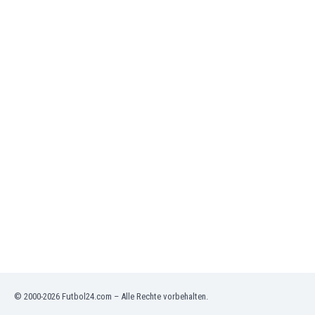
Gambia
Georgien
Ghana
Gibraltar
Griechenland
Guatemala
Haiti
Honduras
Hong Kong
Indien
Indonesien
Irak
Iran
Island
Israel
Italien
Jamaika
© 2000-2026 Futbol24.com – Alle Rechte vorbehalten.
Japan
Jemen