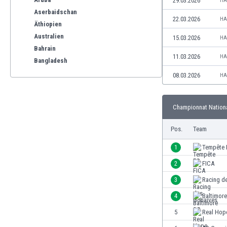
29.03.2026
HA
Aserbaidschan
22.03.2026
HA
Äthiopien
Australien
15.03.2026
HA
Bahrain
11.03.2026
HA
Bangladesh
Barbados
08.03.2026
HA
Belgien
Benelux
Championnat National
Bermuda-Inseln
Bhutan
Pos.
Team
Bolivien
Bonaire
1
Tempête 
Bosnien und Herzegowina
2
FICA
Botswana
3
Racing d
Brasilien
Brunei
4
Baltimor
Bulgarien
5
Real Hop
Burkina Faso