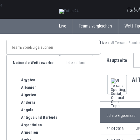
ΕλληνικάБългарски
Futbol
Live
Teams vergleichen
Wett-Ti
Live
Al Tersana Sportin
Hauptseite
Nationale Wettbewerbe
International
Al 
Ägypten
Albanien
Algerien
Andorra
Angola
Letzte Ergebnisse
Antigua und Barbuda
Argentinien
20.04.2026
LB
Armenien
Aruba