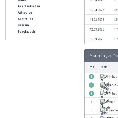
15.04.2026
LB
Aserbaidschan
10.04.2026
LB
Äthiopien
Australien
16.03.2026
LB
Bahrain
12.03.2026
LB
Bangladesh
Barbados
05.03.2026
LB
Belgien
Benelux
Premier League - Tab
Bermuda-Inseln
Bhutan
Pos.
Team
Bolivien
Bonaire
1
Al Ittihad
Bosnien und Herzegowina
2
Olympic 
Botswana
3
Al Ittihad
Brasilien
Brunei
4
Al Majd T
Bulgarien
5
Al Shom
Burkina Faso