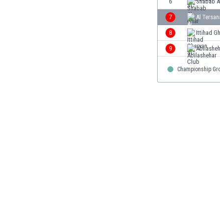
6
Shabab A
Burundi
Chile
7
Al Tersan
China
8
Ittihad G
Costa Rica
9
Abilashe
Curaçao
Dänemark
Championship Gr
Deutschland
Dominikanische Republik
Ekuador
El Salvador
Elfenbeinküste
England
Estland
Eswatini
Färöer
Fiji
Finnland
Frankreich
Gabun