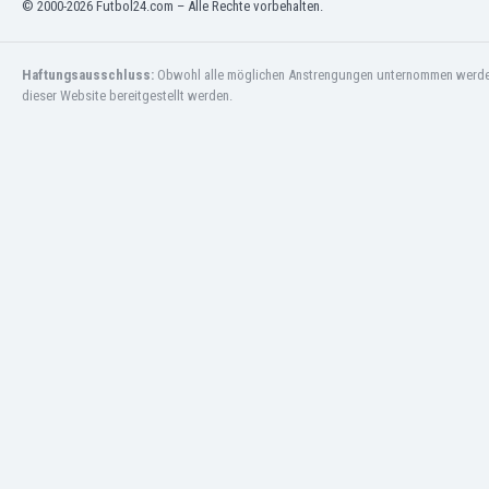
© 2000-2026 Futbol24.com – Alle Rechte vorbehalten.
Jordanien
Kambodscha
Haftungsausschluss:
Obwohl alle möglichen Anstrengungen unternommen werden, 
Kamerun
dieser Website bereitgestellt werden.
Kanada
Kasachstan
Katar
Kenia
Kirgisistan
Kolumbien
Kosovo
Kroatien
Kuwait
Lettland
Libanon
Libyen
Liechtenstein
Litauen
Luxemburg