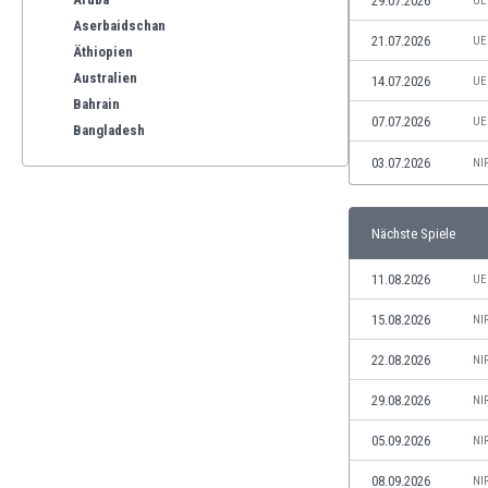
29.07.2026
UE
Aserbaidschan
21.07.2026
UE
Äthiopien
Australien
14.07.2026
UE
Bahrain
07.07.2026
UE
Bangladesh
Barbados
03.07.2026
NI
Belgien
Benelux
Nächste Spiele
Bermuda-Inseln
Bhutan
11.08.2026
UE
Bolivien
Bonaire
15.08.2026
NI
Bosnien und Herzegowina
22.08.2026
NI
Botswana
Brasilien
29.08.2026
NI
Brunei
05.09.2026
NI
Bulgarien
Burkina Faso
08.09.2026
NI