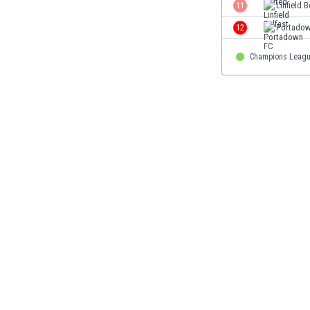
11
Linfield B
Gambia
Georgien
12
Portado
Ghana
Champions Leagu
Gibraltar
Griechenland
Guatemala
Haiti
Honduras
Hong Kong
Indien
Indonesien
Irak
Iran
Island
Israel
Italien
Jamaika
Japan
Jemen