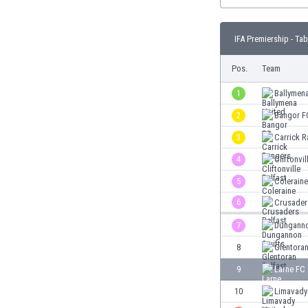
Burundi
Chile
China
IFA Premiership - Tab
Costa Rica
Pos.
Team
Curaçao
Dänemark
1
Ballymen
Deutschland
2
Bangor F
Dominikanische Republik
Ekuador
3
Carrick 
El Salvador
4
Cliftonvil
Elfenbeinküste
5
Colerain
England
6
Crusader
Estland
Eswatini
7
Dunganno
Färöer
8
Glentoran
Fiji
Finnland
9
Larne FC
Frankreich
10
Limavady
Gabun