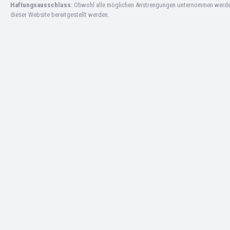
Macao
Haftungsausschluss:
Obwohl alle möglichen Anstrengungen unternommen werden, 
dieser Website bereitgestellt werden.
Malawi
Malaysia
Mali
Malta
Marokko
Martinique
Mauretanien
Mexiko
Moldawien
Mongolei
Montenegro
Mosambik
Myanmar
Namibia
Neuseeland
Nicaragua
Niederlande
Nigeria