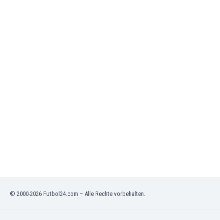
Jordanien
Kambodscha
Kamerun
Kanada
Kasachstan
Katar
Kenia
Kirgisistan
Kolumbien
Kosovo
Kroatien
Kuwait
Lettland
Libanon
Libyen
Liechtenstein
© 2000-2026 Futbol24.com – Alle Rechte vorbehalten.
Litauen
Luxemburg