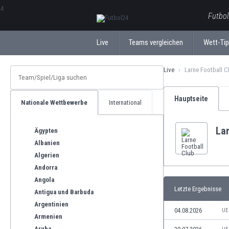
ΕλληνικάБългарски
Futbol
Live
Teams vergleichen
Wett-Ti
Live
Larne Football C
Hauptseite
Nationale Wettbewerbe
International
Lar
Ägypten
Albanien
Algerien
Andorra
Angola
Letzte Ergebnisse
Antigua und Barbuda
Argentinien
04.08.2026
UE
Armenien
Aruba