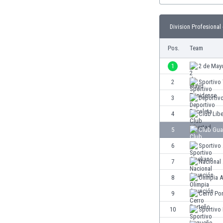
Burundi
Chile
Division Profesional 
China
Costa Rica
Pos.
Team
Curaçao
Dänemark
1
2 de May
Deutschland
2
Sportivo 
Dominikanische Republik
3
Deportiv
Ekuador
El Salvador
4
Club Lib
Elfenbeinküste
5
Club Gua
England
6
Sportivo
Estland
Eswatini
7
Nacional
Färöer
8
Olimpia 
Fiji
9
Cerro Po
Finnland
Frankreich
10
Sportivo
Gabun