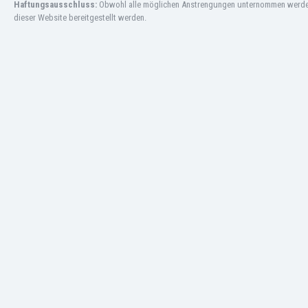
Haftungsausschluss:
Obwohl alle möglichen Anstrengungen unternommen werden, 
Macao
dieser Website bereitgestellt werden.
Malawi
Malaysia
Mali
Malta
Marokko
Martinique
Mauretanien
Mexiko
Moldawien
Mongolei
Montenegro
Mosambik
Myanmar
Namibia
Neuseeland
Nicaragua
Niederlande
Nigeria