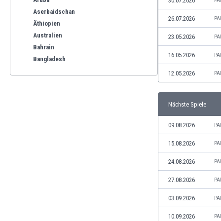
30.07.2026
PA
Aserbaidschan
26.07.2026
PA
Äthiopien
Australien
23.05.2026
PA
Bahrain
16.05.2026
PA
Bangladesh
Barbados
12.05.2026
PA
Belgien
Benelux
Nächste Spiele
Bermuda-Inseln
Bhutan
09.08.2026
PA
Bolivien
Bonaire
15.08.2026
PA
Bosnien und Herzegowina
24.08.2026
PA
Botswana
Brasilien
27.08.2026
PA
Brunei
03.09.2026
PA
Bulgarien
Burkina Faso
10.09.2026
PA