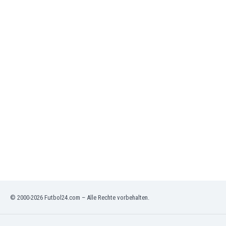
Jordanien
Kambodscha
Kamerun
Kanada
Kasachstan
Katar
Kenia
Kirgisistan
Kolumbien
Kosovo
Kroatien
Kuwait
Lettland
Libanon
Libyen
Liechtenstein
© 2000-2026 Futbol24.com – Alle Rechte vorbehalten.
Litauen
Luxemburg