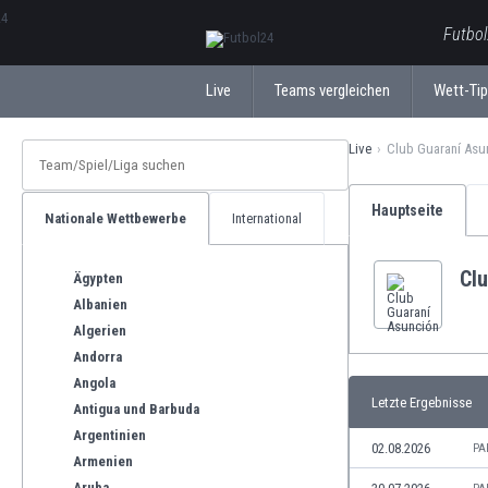
ΕλληνικάБългарски
Futbol
Live
Teams vergleichen
Wett-Ti
Live
Club Guaraní Asu
Hauptseite
Nationale Wettbewerbe
International
Cl
Ägypten
Albanien
Algerien
Andorra
Angola
Letzte Ergebnisse
Antigua und Barbuda
Argentinien
02.08.2026
PA
Armenien
Aruba