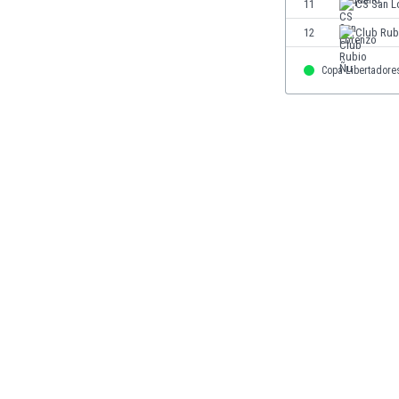
11
CS San L
Gambia
12
Club Rub
Georgien
Ghana
Copa Libertadore
Gibraltar
Griechenland
Guatemala
Haiti
Honduras
Hong Kong
Indien
Indonesien
Irak
Iran
Island
Israel
Italien
Jamaika
Japan
Jemen